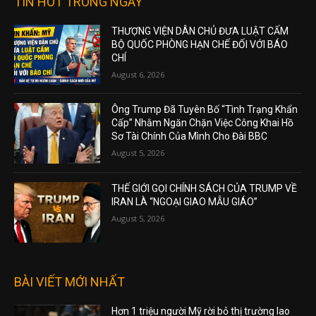
TIN HOT TRONG NGÀY
THƯỢNG VIỆN DÂN CHỦ ĐƯA LUẬT CẤM
BỘ QUỐC PHÒNG HẠN CHẾ ĐỐI VỚI BÁO
CHÍ
August 6, 2026
Ông Trump Đã Tuyên Bố “Tình Trạng Khẩn
Cấp” Nhằm Ngăn Chặn Việc Công Khai Hồ
Sơ Tài Chính Của Mình Cho Đài BBC
August 5, 2026
THẾ GIỚI GỌI CHÍNH SÁCH CỦA TRUMP VỀ
IRAN LÀ “NGOẠI GIAO MẪU GIÁO”
August 5, 2026
BÀI VIẾT MỚI NHẤT
Hơn 1 triệu người Mỹ rời bỏ thị trường lao