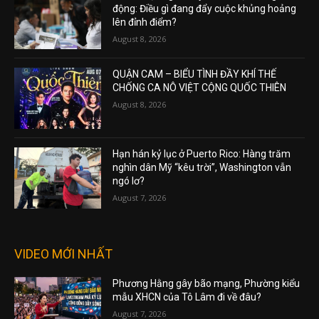
động: Điều gì đang đẩy cuộc khủng hoảng
lên đỉnh điểm?
August 8, 2026
QUẬN CAM – BIỂU TÌNH ĐẦY KHÍ THẾ
CHỐNG CA NÔ VIỆT CỘNG QUỐC THIÊN
August 8, 2026
Hạn hán kỷ lục ở Puerto Rico: Hàng trăm
nghìn dân Mỹ “kêu trời”, Washington vẫn
ngó lơ?
August 7, 2026
VIDEO MỚI NHẤT
Phương Hằng gây bão mạng, Phường kiểu
mẫu XHCN của Tô Lâm đi về đâu?
August 7, 2026