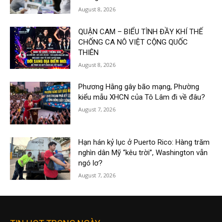
August 8, 2026
QUẬN CAM – BIỂU TÌNH ĐẦY KHÍ THẾ
CHỐNG CA NÔ VIỆT CỘNG QUỐC
THIÊN
August 8, 2026
Phương Hằng gây bão mạng, Phường
kiểu mẫu XHCN của Tô Lâm đi về đâu?
August 7, 2026
Hạn hán kỷ lục ở Puerto Rico: Hàng trăm
nghìn dân Mỹ “kêu trời”, Washington vẫn
ngó lơ?
August 7, 2026