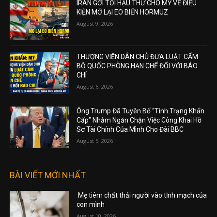
IRAN GỞI TỐI HẬU THƯ CHO MỸ VỀ ĐIỀU
KIỆN MỞ LẠI EO BIỂN HORMUZ
August 9, 2026
THƯỢNG VIỆN DÂN CHỦ ĐƯA LUẬT CẤM
BỘ QUỐC PHÒNG HẠN CHẾ ĐỐI VỚI BÁO
CHÍ
August 6, 2026
Ông Trump Đã Tuyên Bố “Tình Trạng Khẩn
Cấp” Nhằm Ngăn Chặn Việc Công Khai Hồ
Sơ Tài Chính Của Mình Cho Đài BBC
August 5, 2026
BÀI VIẾT MỚI NHẤT
Mẹ tiêm chất thải người vào tĩnh mạch của
con mình
August 10, 2026