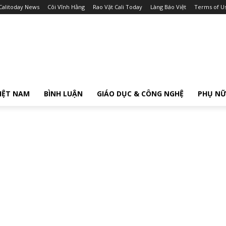
Calitoday News
Cõi Vĩnh Hằng
Rao Vặt Cali Today
Làng Báo Việt
Terms of U
IỆT NAM
BÌNH LUẬN
GIÁO DỤC & CÔNG NGHỆ
PHỤ N