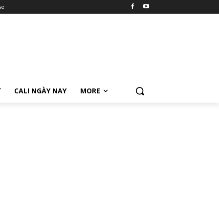
se
Ữ
CALI NGÀY NAY
MORE