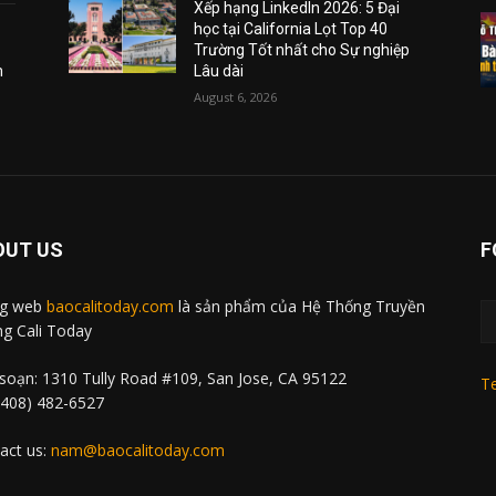
Xếp hạng LinkedIn 2026: 5 Đại
học tại California Lọt Top 40
Trường Tốt nhất cho Sự nghiệp
m
Lâu dài
August 6, 2026
OUT US
F
ng web
baocalitoday.com
là sản phẩm của Hệ Thống Truyền
g Cali Today
soạn: 1310 Tully Road #109, San Jose, CA 95122
Te
 (408) 482-6527
act us:
nam@baocalitoday.com