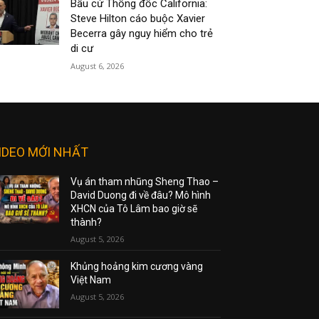
Bầu cử Thống đốc California:
Steve Hilton cáo buộc Xavier
Becerra gây nguy hiểm cho trẻ
di cư
August 6, 2026
IDEO MỚI NHẤT
Vụ án tham nhũng Sheng Thao –
David Duong đi về đâu? Mô hình
XHCN của Tô Lâm bao giờ sẽ
thành?
August 5, 2026
Khủng hoảng kim cương vàng
Việt Nam
August 5, 2026