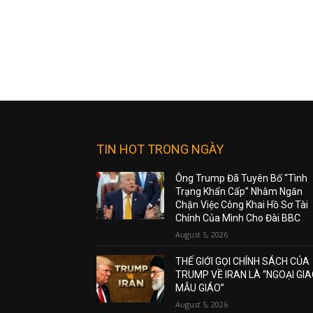
TIN HOT TRONG NGÀY
Ông Trump Đã Tuyên Bố “Tình
Trạng Khẩn Cấp” Nhằm Ngăn
Chặn Việc Công Khai Hồ Sơ Tài
Chính Của Mình Cho Đài BBC
August 5, 2026
THẾ GIỚI GỌI CHÍNH SÁCH CỦA
TRUMP VỀ IRAN LÀ “NGOẠI GI
MẪU GIÁO”
August 5, 2026