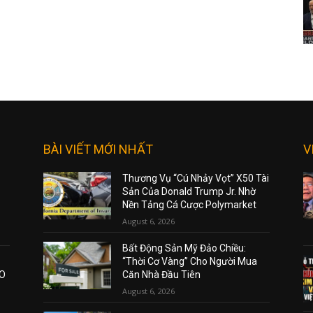
BÀI VIẾT MỚI NHẤT
V
Thương Vụ “Cú Nhảy Vọt” X50 Tài
Sản Của Donald Trump Jr. Nhờ
Nền Tảng Cá Cược Polymarket
August 6, 2026
Bất Động Sản Mỹ Đảo Chiều:
“Thời Cơ Vàng” Cho Người Mua
AO
Căn Nhà Đầu Tiên
August 6, 2026