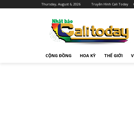
Thursday, August 6, 2026
Truyền Hình Cali Today
CỘNG ĐỒNG
HOA KỲ
THẾ GIỚI
V