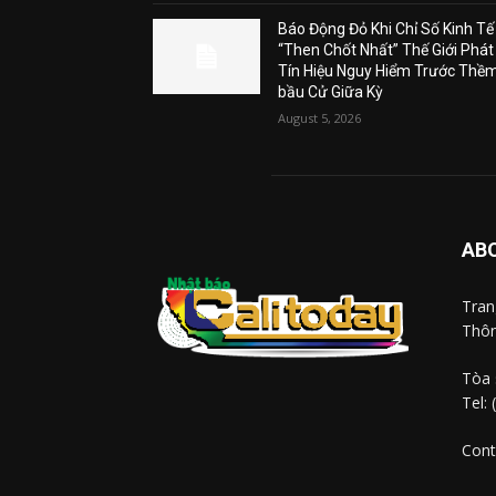
Báo Động Đỏ Khi Chỉ Số Kinh Tế
“Then Chốt Nhất” Thế Giới Phát
Tín Hiệu Nguy Hiểm Trước Thề
bầu Cử Giữa Kỳ
August 5, 2026
AB
Tra
Thôn
Tòa 
Tel:
Cont