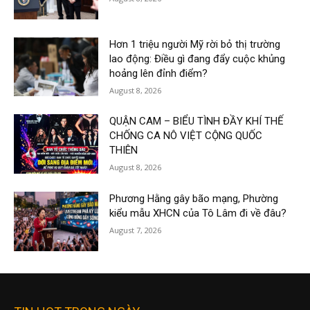
Hơn 1 triệu người Mỹ rời bỏ thị trường
lao động: Điều gì đang đẩy cuộc khủng
hoảng lên đỉnh điểm?
August 8, 2026
QUẬN CAM – BIỂU TÌNH ĐẦY KHÍ THẾ
CHỐNG CA NÔ VIỆT CỘNG QUỐC
THIÊN
August 8, 2026
Phương Hằng gây bão mạng, Phường
kiểu mẫu XHCN của Tô Lâm đi về đâu?
August 7, 2026