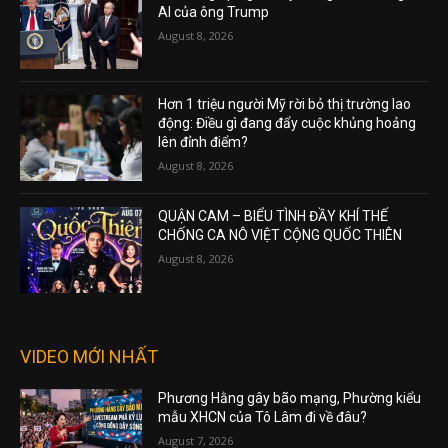
AI của ông Trump
August 8, 2026
Hơn 1 triệu người Mỹ rời bỏ thị trường lao
động: Điều gì đang đẩy cuộc khủng hoảng
lên đỉnh điểm?
August 8, 2026
QUẬN CAM – BIỂU TÌNH ĐẦY KHÍ THẾ
CHỐNG CA NÔ VIỆT CỘNG QUỐC THIÊN
August 8, 2026
VIDEO MỚI NHẤT
Phương Hằng gây bão mạng, Phường kiểu
mẫu XHCN của Tô Lâm đi về đâu?
August 7, 2026