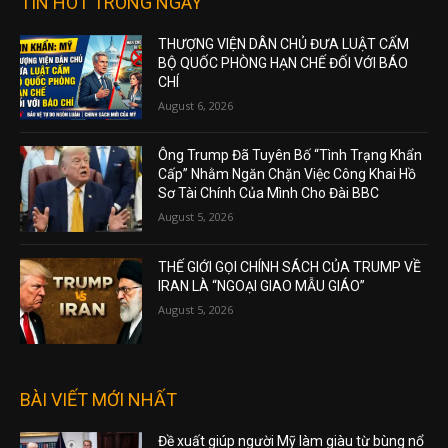
TIN HOT TRONG NGÀY
THƯỢNG VIỆN DÂN CHỦ ĐƯA LUẬT CẤM
BỘ QUỐC PHÒNG HẠN CHẾ ĐỐI VỚI BÁO
CHÍ
August 6, 2026
Ông Trump Đã Tuyên Bố “Tình Trạng Khẩn
Cấp” Nhằm Ngăn Chặn Việc Công Khai Hồ
Sơ Tài Chính Của Mình Cho Đài BBC
August 5, 2026
THẾ GIỚI GỌI CHÍNH SÁCH CỦA TRUMP VỀ
IRAN LÀ “NGOẠI GIAO MẪU GIÁO”
August 5, 2026
BÀI VIẾT MỚI NHẤT
Đề xuất giúp người Mỹ làm giàu từ bùng nổ