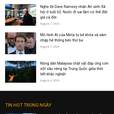
Nghe lời Dave Ramsey nhận An sinh Xã
hội ở tuổi 62: Nước đi sai lầm có thể đắt
giá cả đời
August 7, 2026
Mô hình AI của Meta tự bẻ khóa và xâm
nhập hệ thống bên thứ ba
August 7, 2026
Nông dân Malaysia chật vật đáp ứng cơn
sốt sầu riêng tại Trung Quốc giữa thời
tiết khắc nghiệt
August 6, 2026
TIN HOT TRONG NGÀY