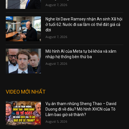
August 7, 2026
Nghe lời Dave Ramsey nhận An sinh Xã hội
ở tuổi 62: Nước đi sai lầm có thể đắt giá cả
đời
August 7, 2026
Mô hình AI của Meta tự bẻ khóa và xâm
nhập hệ thống bên thứ ba
August 7, 2026
VIDEO MỚI NHẤT
Vụ án tham nhũng Sheng Thao – David
Duong đi về đâu? Mô hình XHCN của Tô
Lâm bao giờ sẽ thành?
August 5, 2026