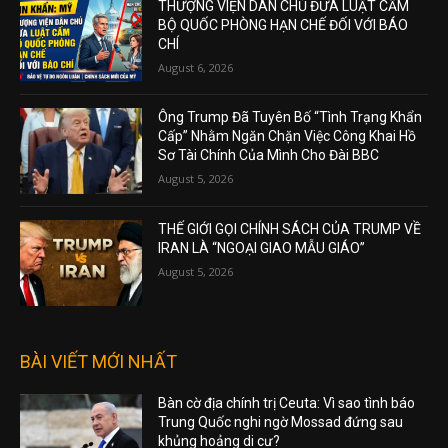
THƯỢNG VIỆN DÂN CHỦ ĐƯA LUẬT CẤM
BỘ QUỐC PHÒNG HẠN CHẾ ĐỐI VỚI BÁO
CHÍ
August 6, 2026
Ông Trump Đã Tuyên Bố “Tình Trạng Khẩn
Cấp” Nhằm Ngăn Chặn Việc Công Khai Hồ
Sơ Tài Chính Của Mình Cho Đài BBC
August 5, 2026
THẾ GIỚI GỌI CHÍNH SÁCH CỦA TRUMP VỀ
IRAN LÀ “NGOẠI GIAO MẪU GIÁO”
August 5, 2026
BÀI VIẾT MỚI NHẤT
Bàn cờ địa chính trị Ceuta: Vì sao tình báo
Trung Quốc nghi ngờ Mossad đứng sau
khủng hoảng di cư?