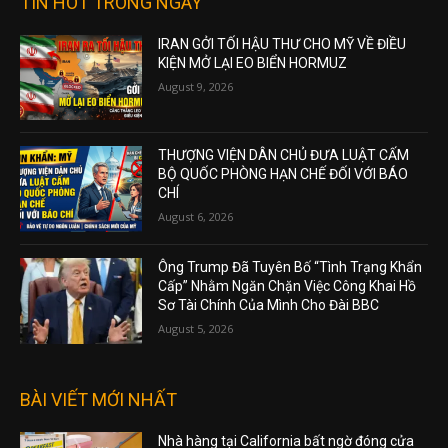
TIN HOT TRONG NGÀY
IRAN GỞI TỐI HẬU THƯ CHO MỸ VỀ ĐIỀU
KIỆN MỞ LẠI EO BIỂN HORMUZ
August 9, 2026
THƯỢNG VIỆN DÂN CHỦ ĐƯA LUẬT CẤM
BỘ QUỐC PHÒNG HẠN CHẾ ĐỐI VỚI BÁO
CHÍ
August 6, 2026
Ông Trump Đã Tuyên Bố “Tình Trạng Khẩn
Cấp” Nhằm Ngăn Chặn Việc Công Khai Hồ
Sơ Tài Chính Của Mình Cho Đài BBC
August 5, 2026
BÀI VIẾT MỚI NHẤT
Nhà hàng tại California bất ngờ đóng cửa