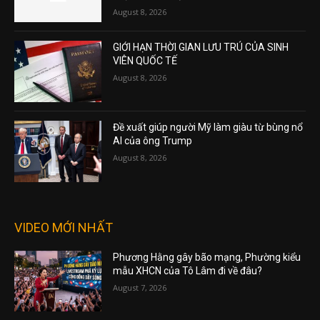
August 8, 2026
GIỚI HẠN THỜI GIAN LƯU TRÚ CỦA SINH
VIÊN QUỐC TẾ
August 8, 2026
Đề xuất giúp người Mỹ làm giàu từ bùng nổ
AI của ông Trump
August 8, 2026
VIDEO MỚI NHẤT
Phương Hằng gây bão mạng, Phường kiểu
mẫu XHCN của Tô Lâm đi về đâu?
August 7, 2026