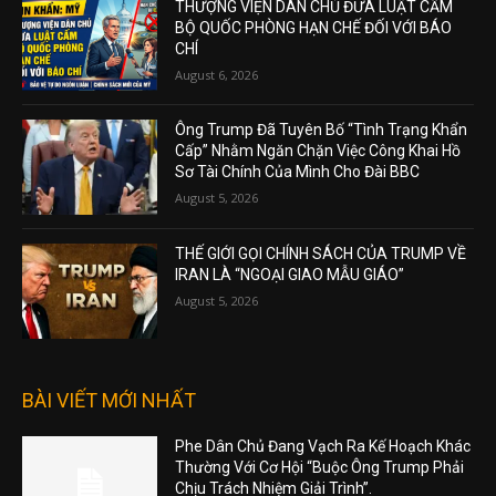
THƯỢNG VIỆN DÂN CHỦ ĐƯA LUẬT CẤM
BỘ QUỐC PHÒNG HẠN CHẾ ĐỐI VỚI BÁO
CHÍ
August 6, 2026
Ông Trump Đã Tuyên Bố “Tình Trạng Khẩn
Cấp” Nhằm Ngăn Chặn Việc Công Khai Hồ
Sơ Tài Chính Của Mình Cho Đài BBC
August 5, 2026
THẾ GIỚI GỌI CHÍNH SÁCH CỦA TRUMP VỀ
IRAN LÀ “NGOẠI GIAO MẪU GIÁO”
August 5, 2026
BÀI VIẾT MỚI NHẤT
Phe Dân Chủ Đang Vạch Ra Kế Hoạch Khác
Thường Với Cơ Hội “Buộc Ông Trump Phải
Chịu Trách Nhiệm Giải Trình”.