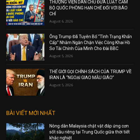
THƯỢNG VIỆN DÂN CHỦ ĐƯA LUẬT CẤM
BỘ QUỐC PHÒNG HẠN CHẾ ĐỐI VỚI BÁO
CHÍ
August 6, 2026
Ông Trump Đã Tuyên Bố “Tình Trạng Khẩn
Cấp” Nhằm Ngăn Chặn Việc Công Khai Hồ
Sơ Tài Chính Của Mình Cho Đài BBC
August 5, 2026
THẾ GIỚI GỌI CHÍNH SÁCH CỦA TRUMP VỀ
IRAN LÀ “NGOẠI GIAO MẪU GIÁO”
August 5, 2026
BÀI VIẾT MỚI NHẤT
Nông dân Malaysia chật vật đáp ứng cơn
sốt sầu riêng tại Trung Quốc giữa thời tiết
khắc nghiệt