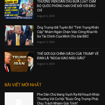
THƯỢNG VIỆN DÂN CHỦ ĐƯA LUẬT CẤM
BỘ QUỐC PHÒNG HẠN CHẾ ĐỐI VỚI BÁO
CHÍ
August 6, 2026
Ông Trump Đã Tuyên Bố “Tình Trạng Khẩn
Cấp” Nhằm Ngăn Chặn Việc Công Khai Hồ
Sơ Tài Chính Của Mình Cho Đài BBC
August 5, 2026
THẾ GIỚI GỌI CHÍNH SÁCH CỦA TRUMP VỀ
IRAN LÀ “NGOẠI GIAO MẪU GIÁO”
August 5, 2026
BÀI VIẾT MỚI NHẤT
Phe Dân Chủ Đang Vạch Ra Kế Hoạch Khác
Thường Với Cơ Hội “Buộc Ông Trump Phải
Chịu Trách Nhiệm Giải Trình”.