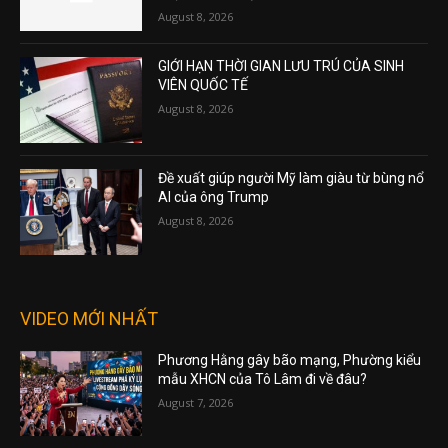
August 8, 2026
GIỚI HẠN THỜI GIAN LƯU TRÚ CỦA SINH
VIÊN QUỐC TẾ
August 8, 2026
Đề xuất giúp người Mỹ làm giàu từ bùng nổ
AI của ông Trump
August 8, 2026
VIDEO MỚI NHẤT
Phương Hằng gây bão mạng, Phường kiểu
mẫu XHCN của Tô Lâm đi về đâu?
August 7, 2026