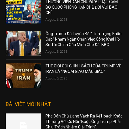
THƯỢNG VIỆN DÂN CHỦ ĐƯA LUẬT CẤM
BỘ QUỐC PHÒNG HẠN CHẾ ĐỐI VỚI BÁO
CHÍ
August 6, 2026
Ông Trump Đã Tuyên Bố “Tình Trạng Khẩn
Cấp” Nhằm Ngăn Chặn Việc Công Khai Hồ
Sơ Tài Chính Của Mình Cho Đài BBC
August 5, 2026
THẾ GIỚI GỌI CHÍNH SÁCH CỦA TRUMP VỀ
IRAN LÀ “NGOẠI GIAO MẪU GIÁO”
August 5, 2026
BÀI VIẾT MỚI NHẤT
Phe Dân Chủ Đang Vạch Ra Kế Hoạch Khác
Thường Với Cơ Hội “Buộc Ông Trump Phải
Chịu Trách Nhiệm Giải Trình”.