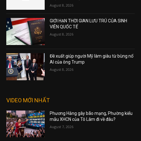
August 8, 2026
GIỚI HẠN THỜI GIAN LƯU TRÚ CỦA SINH
VIÊN QUỐC TẾ
August 8, 2026
Đề xuất giúp người Mỹ làm giàu từ bùng nổ
AI của ông Trump
August 8, 2026
VIDEO MỚI NHẤT
Phương Hằng gây bão mạng, Phường kiểu
mẫu XHCN của Tô Lâm đi về đâu?
August 7, 2026