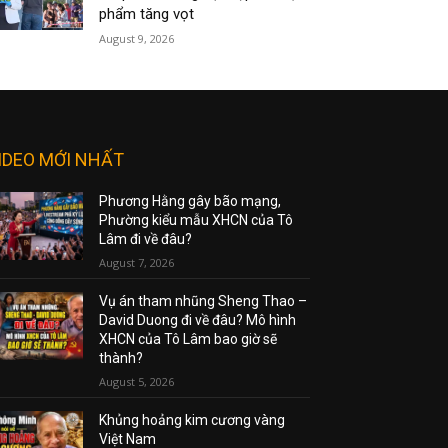
phẩm tăng vọt
August 9, 2026
IDEO MỚI NHẤT
Phương Hằng gây bão mạng,
Phường kiểu mẫu XHCN của Tô
Lâm đi về đâu?
August 7, 2026
Vụ án tham nhũng Sheng Thao –
David Duong đi về đâu? Mô hình
XHCN của Tô Lâm bao giờ sẽ
thành?
August 5, 2026
Khủng hoảng kim cương vàng
Việt Nam