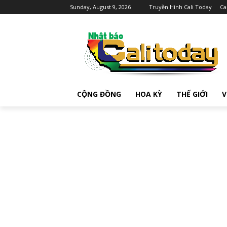
Sunday, August 9, 2026
Truyền Hình Cali Today
Ca
CỘNG ĐỒNG
HOA KỲ
THẾ GIỚI
V