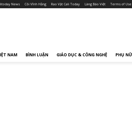
litoday News
Cõi Vĩnh Hằng
Rao Vặt Cali Today
Làng Báo Việt
Terms of Use
IỆT NAM
BÌNH LUẬN
GIÁO DỤC & CÔNG NGHỆ
PHỤ N