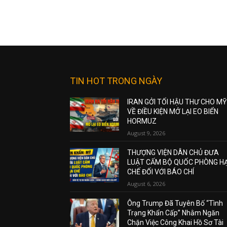
TIN HOT TRONG NGÀY
IRAN GỞI TỐI HẬU THƯ CHO MỸ
VỀ ĐIỀU KIỆN MỞ LẠI EO BIỂN
HORMUZ
August 9, 2026
THƯỢNG VIỆN DÂN CHỦ ĐƯA
LUẬT CẤM BỘ QUỐC PHÒNG H
CHẾ ĐỐI VỚI BÁO CHÍ
August 6, 2026
Ông Trump Đã Tuyên Bố “Tình
Trạng Khẩn Cấp” Nhằm Ngăn
Chặn Việc Công Khai Hồ Sơ Tài