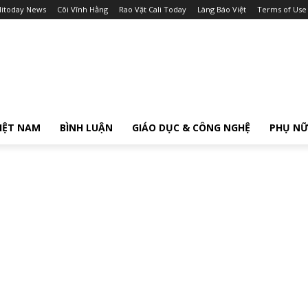
litoday News
Cõi Vĩnh Hằng
Rao Vặt Cali Today
Làng Báo Việt
Terms of Use
IỆT NAM
BÌNH LUẬN
GIÁO DỤC & CÔNG NGHỆ
PHỤ N