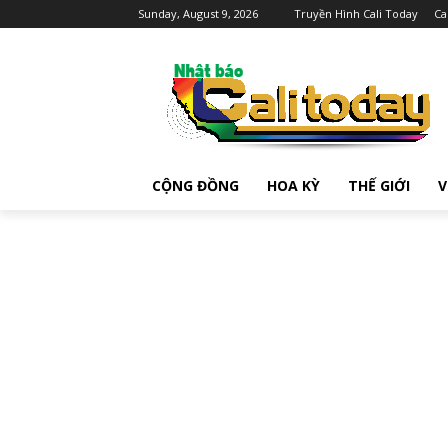
Sunday, August 9, 2026
Truyền Hình Cali Today
Ca
CỘNG ĐỒNG
HOA KỲ
THẾ GIỚI
V