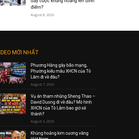
đẩy cuộc khủng hoảng lên đỉnh
điểm?
August 8, 2026
IDEO MỚI NHẤT
Phương Hằng gây bão mạng,
Phường kiểu mẫu XHCN của Tô
Lâm đi về đâu?
August 7, 2026
Vụ án tham nhũng Sheng Thao –
David Duong đi về đâu? Mô hình
XHCN của Tô Lâm bao giờ sẽ
thành?
August 5, 2026
Khủng hoảng kim cương vàng