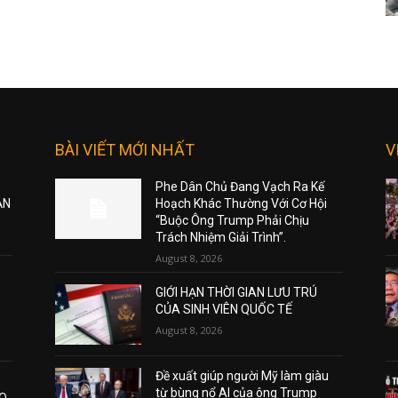
BÀI VIẾT MỚI NHẤT
V
Phe Dân Chủ Đang Vạch Ra Kế
ẠN
Hoạch Khác Thường Với Cơ Hội
“Buộc Ông Trump Phải Chịu
Trách Nhiệm Giải Trình”.
August 8, 2026
GIỚI HẠN THỜI GIAN LƯU TRÚ
CỦA SINH VIÊN QUỐC TẾ
August 8, 2026
Đề xuất giúp người Mỹ làm giàu
từ bùng nổ AI của ông Trump