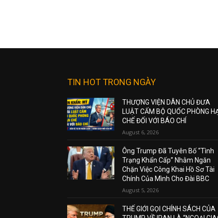
TIN HOT TRONG NGÀY
THƯỢNG VIỆN DÂN CHỦ ĐƯA
LUẬT CẤM BỘ QUỐC PHÒNG H
CHẾ ĐỐI VỚI BÁO CHÍ
August 6, 2026
Ông Trump Đã Tuyên Bố “Tình
Trạng Khẩn Cấp” Nhằm Ngăn
Chặn Việc Công Khai Hồ Sơ Tài
Chính Của Mình Cho Đài BBC
August 5, 2026
THẾ GIỚI GỌI CHÍNH SÁCH CỦA