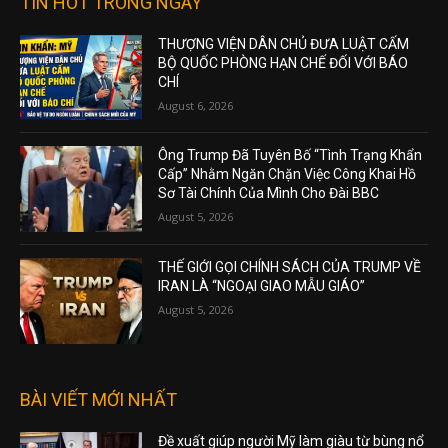
TIN HOT TRONG NGÀY
THƯỢNG VIỆN DÂN CHỦ ĐƯA LUẬT CẤM
BỘ QUỐC PHÒNG HẠN CHẾ ĐỐI VỚI BÁO
CHÍ
August 6, 2026
Ông Trump Đã Tuyên Bố “Tình Trạng Khẩn
Cấp” Nhằm Ngăn Chặn Việc Công Khai Hồ
Sơ Tài Chính Của Mình Cho Đài BBC
August 5, 2026
THẾ GIỚI GỌI CHÍNH SÁCH CỦA TRUMP VỀ
IRAN LÀ “NGOẠI GIAO MẪU GIÁO”
August 5, 2026
BÀI VIẾT MỚI NHẤT
Đề xuất giúp người Mỹ làm giàu từ bùng nổ