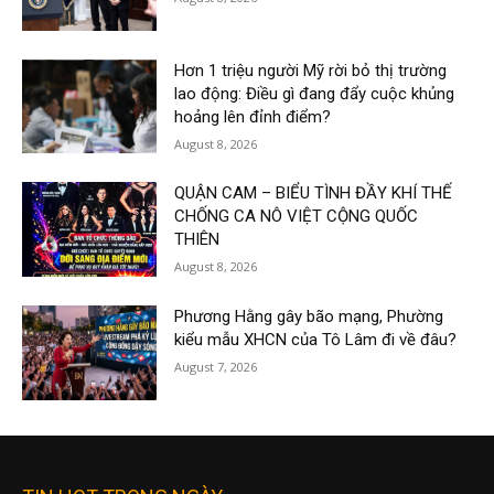
Hơn 1 triệu người Mỹ rời bỏ thị trường
lao động: Điều gì đang đẩy cuộc khủng
hoảng lên đỉnh điểm?
August 8, 2026
QUẬN CAM – BIỂU TÌNH ĐẦY KHÍ THẾ
CHỐNG CA NÔ VIỆT CỘNG QUỐC
THIÊN
August 8, 2026
Phương Hằng gây bão mạng, Phường
kiểu mẫu XHCN của Tô Lâm đi về đâu?
August 7, 2026