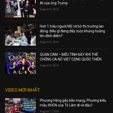
AI của ông Trump
August 8, 2026
Hơn 1 triệu người Mỹ rời bỏ thị trường lao
động: Điều gì đang đẩy cuộc khủng hoảng
lên đỉnh điểm?
August 8, 2026
QUẬN CAM – BIỂU TÌNH ĐẦY KHÍ THẾ
CHỐNG CA NÔ VIỆT CỘNG QUỐC THIÊN
August 8, 2026
VIDEO MỚI NHẤT
Phương Hằng gây bão mạng, Phường kiểu
mẫu XHCN của Tô Lâm đi về đâu?
August 7, 2026