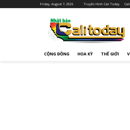
Friday, August 7, 2026
Truyền Hình Cali Today
Cal
CỘNG ĐỒNG
HOA KỲ
THẾ GIỚI
V