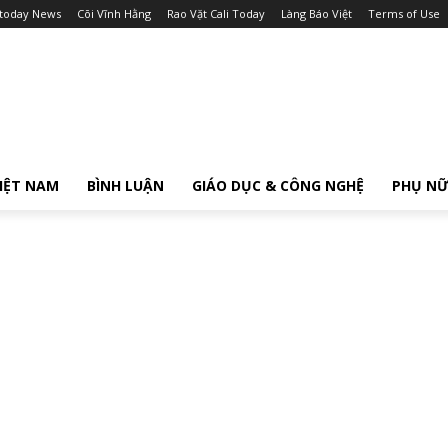
itoday News
Cõi Vĩnh Hằng
Rao Vặt Cali Today
Làng Báo Việt
Terms of Use
IỆT NAM
BÌNH LUẬN
GIÁO DỤC & CÔNG NGHỆ
PHỤ N