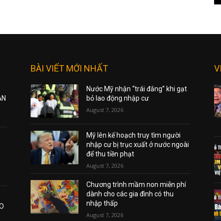
BÀI VIẾT MỚI NHẤT
V
Nước Mỹ nhận “trái đắng” khi gạt
ẠN
bỏ lao động nhập cư
August 7, 2026
Mỹ lên kế hoạch truy tìm người
nhập cư bị trục xuất ở nước ngoài
để thu tiền phạt
August 7, 2026
Chương trình mầm non miễn phí
dành cho các gia đình có thu
nhập thấp
AO
August 7, 2026