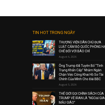
TIN HOT TRONG NGÀY
THƯỢNG VIỆN DÂN CHỦ ĐƯA
LUẬT CẤM BỘ QUỐC PHÒNG H
CHẾ ĐỐI VỚI BÁO CHÍ
August 6, 2026
Ông Trump Đã Tuyên Bố “Tình
Trạng Khẩn Cấp” Nhằm Ngăn
Chặn Việc Công Khai Hồ Sơ Tài
Chính Của Mình Cho Đài BBC
August 5, 2026
THẾ GIỚI GỌI CHÍNH SÁCH CỦA
TRUMP VỀ IRAN LÀ “NGOẠI GI
MẪU GIÁO”