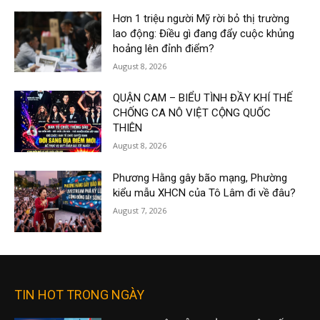
Hơn 1 triệu người Mỹ rời bỏ thị trường
lao động: Điều gì đang đẩy cuộc khủng
hoảng lên đỉnh điểm?
August 8, 2026
QUẬN CAM – BIỂU TÌNH ĐẦY KHÍ THẾ
CHỐNG CA NÔ VIỆT CỘNG QUỐC
THIÊN
August 8, 2026
Phương Hằng gây bão mạng, Phường
kiểu mẫu XHCN của Tô Lâm đi về đâu?
August 7, 2026
TIN HOT TRONG NGÀY