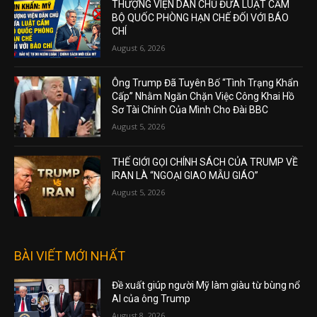
THƯỢNG VIỆN DÂN CHỦ ĐƯA LUẬT CẤM
BỘ QUỐC PHÒNG HẠN CHẾ ĐỐI VỚI BÁO
CHÍ
August 6, 2026
Ông Trump Đã Tuyên Bố “Tình Trạng Khẩn
Cấp” Nhằm Ngăn Chặn Việc Công Khai Hồ
Sơ Tài Chính Của Mình Cho Đài BBC
August 5, 2026
THẾ GIỚI GỌI CHÍNH SÁCH CỦA TRUMP VỀ
IRAN LÀ “NGOẠI GIAO MẪU GIÁO”
August 5, 2026
BÀI VIẾT MỚI NHẤT
Đề xuất giúp người Mỹ làm giàu từ bùng nổ
AI của ông Trump
August 8, 2026