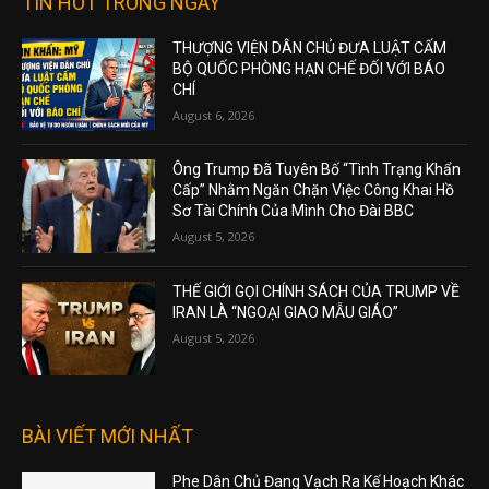
TIN HOT TRONG NGÀY
THƯỢNG VIỆN DÂN CHỦ ĐƯA LUẬT CẤM
BỘ QUỐC PHÒNG HẠN CHẾ ĐỐI VỚI BÁO
CHÍ
August 6, 2026
Ông Trump Đã Tuyên Bố “Tình Trạng Khẩn
Cấp” Nhằm Ngăn Chặn Việc Công Khai Hồ
Sơ Tài Chính Của Mình Cho Đài BBC
August 5, 2026
THẾ GIỚI GỌI CHÍNH SÁCH CỦA TRUMP VỀ
IRAN LÀ “NGOẠI GIAO MẪU GIÁO”
August 5, 2026
BÀI VIẾT MỚI NHẤT
Phe Dân Chủ Đang Vạch Ra Kế Hoạch Khác