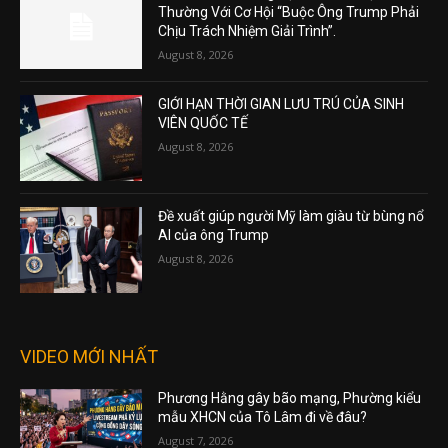
Thường Với Cơ Hội “Buộc Ông Trump Phải
Chịu Trách Nhiệm Giải Trình”.
August 8, 2026
GIỚI HẠN THỜI GIAN LƯU TRÚ CỦA SINH
VIÊN QUỐC TẾ
August 8, 2026
Đề xuất giúp người Mỹ làm giàu từ bùng nổ
AI của ông Trump
August 8, 2026
VIDEO MỚI NHẤT
Phương Hằng gây bão mạng, Phường kiểu
mẫu XHCN của Tô Lâm đi về đâu?
August 7, 2026