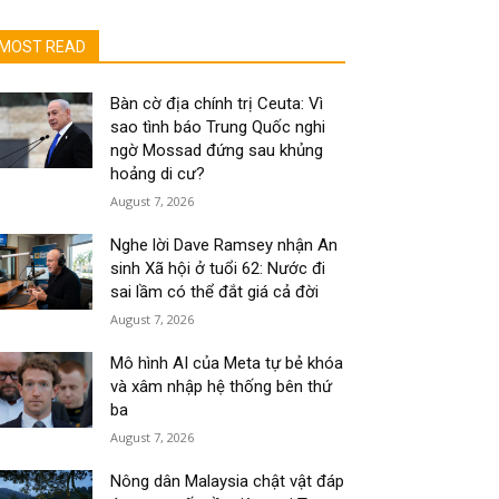
MOST READ
Bàn cờ địa chính trị Ceuta: Vì
sao tình báo Trung Quốc nghi
ngờ Mossad đứng sau khủng
hoảng di cư?
August 7, 2026
Nghe lời Dave Ramsey nhận An
sinh Xã hội ở tuổi 62: Nước đi
sai lầm có thể đắt giá cả đời
August 7, 2026
Mô hình AI của Meta tự bẻ khóa
và xâm nhập hệ thống bên thứ
ba
August 7, 2026
Nông dân Malaysia chật vật đáp