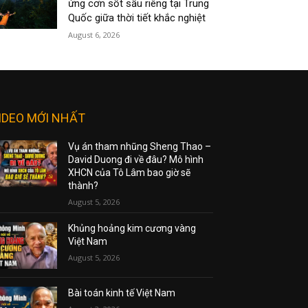
ứng cơn sốt sầu riêng tại Trung
Quốc giữa thời tiết khắc nghiệt
August 6, 2026
IDEO MỚI NHẤT
Vụ án tham nhũng Sheng Thao –
David Duong đi về đâu? Mô hình
XHCN của Tô Lâm bao giờ sẽ
thành?
August 5, 2026
Khủng hoảng kim cương vàng
Việt Nam
August 5, 2026
Bài toán kinh tế Việt Nam