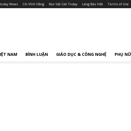
itoday News
Cõi Vĩnh Hằng
Rao Vặt Cali Today
Làng Báo Việt
Terms of Use
IỆT NAM
BÌNH LUẬN
GIÁO DỤC & CÔNG NGHỆ
PHỤ N