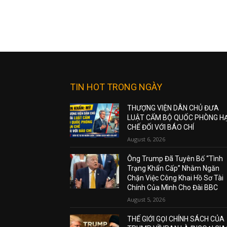
TIN HOT TRONG NGÀY
THƯỢNG VIỆN DÂN CHỦ ĐƯA
LUẬT CẤM BỘ QUỐC PHÒNG H
CHẾ ĐỐI VỚI BÁO CHÍ
August 6, 2026
Ông Trump Đã Tuyên Bố “Tình
Trạng Khẩn Cấp” Nhằm Ngăn
Chặn Việc Công Khai Hồ Sơ Tài
Chính Của Mình Cho Đài BBC
August 5, 2026
THẾ GIỚI GỌI CHÍNH SÁCH CỦA