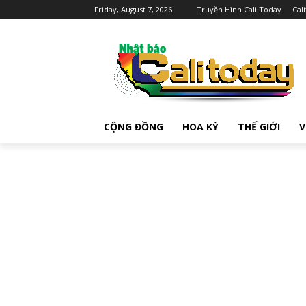
Friday, August 7, 2026
Truyền Hình Cali Today
Cal
CỘNG ĐỒNG
HOA KỲ
THẾ GIỚI
V