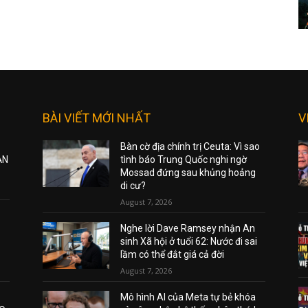
BÀI VIẾT MỚI NHẤT
V
Bàn cờ địa chính trị Ceuta: Vì sao
ẠN
tình báo Trung Quốc nghi ngờ
Mossad đứng sau khủng hoảng
di cư?
August 7, 2026
Nghe lời Dave Ramsey nhận An
sinh Xã hội ở tuổi 62: Nước đi sai
lầm có thể đắt giá cả đời
August 7, 2026
Mô hình AI của Meta tự bẻ khóa