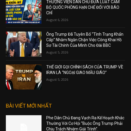
THƯỢNG VIỆN DÂN CHỦ ĐƯA LUẬT CẤM
BỘ QUỐC PHÒNG HẠN CHẾ ĐỐI VỚI BÁO
CHÍ
August 6, 2026
Ông Trump Đã Tuyên Bố “Tình Trạng Khẩn
Cấp” Nhằm Ngăn Chặn Việc Công Khai Hồ
Sơ Tài Chính Của Mình Cho Đài BBC
August 5, 2026
THẾ GIỚI GỌI CHÍNH SÁCH CỦA TRUMP VỀ
IRAN LÀ “NGOẠI GIAO MẪU GIÁO”
August 5, 2026
BÀI VIẾT MỚI NHẤT
Phe Dân Chủ Đang Vạch Ra Kế Hoạch Khác
Thường Với Cơ Hội “Buộc Ông Trump Phải
Chịu Trách Nhiệm Giải Trình”.