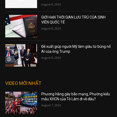
August 8, 2026
GIỚI HẠN THỜI GIAN LƯU TRÚ CỦA SINH
VIÊN QUỐC TẾ
August 8, 2026
Đề xuất giúp người Mỹ làm giàu từ bùng nổ
AI của ông Trump
August 8, 2026
VIDEO MỚI NHẤT
Phương Hằng gây bão mạng, Phường kiểu
mẫu XHCN của Tô Lâm đi về đâu?
August 7, 2026