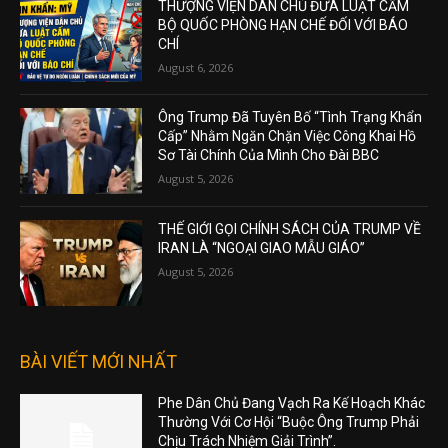
THƯỢNG VIỆN DÂN CHỦ ĐƯA LUẬT CẤM
BỘ QUỐC PHÒNG HẠN CHẾ ĐỐI VỚI BÁO
CHÍ
August 6, 2026
Ông Trump Đã Tuyên Bố “Tình Trạng Khẩn
Cấp” Nhằm Ngăn Chặn Việc Công Khai Hồ
Sơ Tài Chính Của Mình Cho Đài BBC
August 5, 2026
THẾ GIỚI GỌI CHÍNH SÁCH CỦA TRUMP VỀ
IRAN LÀ “NGOẠI GIAO MẪU GIÁO”
August 5, 2026
BÀI VIẾT MỚI NHẤT
Phe Dân Chủ Đang Vạch Ra Kế Hoạch Khác
Thường Với Cơ Hội “Buộc Ông Trump Phải
Chịu Trách Nhiệm Giải Trình”.