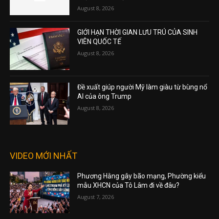
August 8, 2026
GIỚI HẠN THỜI GIAN LƯU TRÚ CỦA SINH
VIÊN QUỐC TẾ
August 8, 2026
Đề xuất giúp người Mỹ làm giàu từ bùng nổ
AI của ông Trump
August 8, 2026
VIDEO MỚI NHẤT
Phương Hằng gây bão mạng, Phường kiểu
mẫu XHCN của Tô Lâm đi về đâu?
August 7, 2026