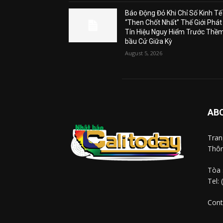
Báo Động Đỏ Khi Chỉ Số Kinh Tế
“Then Chốt Nhất” Thế Giới Phát
Tín Hiệu Nguy Hiểm Trước Thề
bầu Cử Giữa Kỳ
August 5, 2026
AB
Tra
Thôn
Tòa 
Tel:
Cont