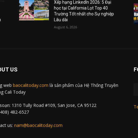
Xếp hạng LinkedIn 2026: 5 Đại
học tại California Lọt Top 40
Trường Tốt nhất cho Sự nghiệp
m
Lâu dài
August 6, 2026
OUT US
F
ng web
baocalitoday.com
là sản phẩm của Hệ Thống Truyền
g Cali Today
soạn: 1310 Tully Road #109, San Jose, CA 95122
Te
 (408) 482-6527
act us:
nam@baocalitoday.com