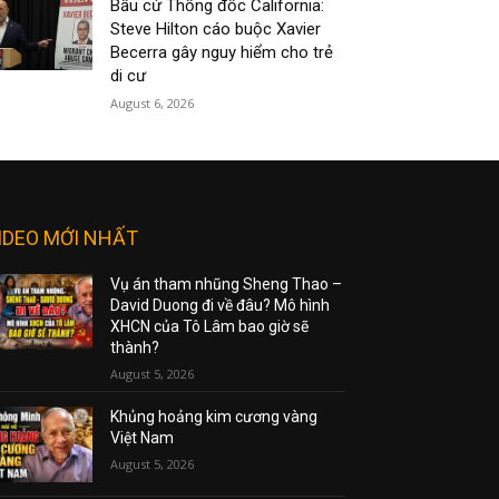
Bầu cử Thống đốc California:
Steve Hilton cáo buộc Xavier
Becerra gây nguy hiểm cho trẻ
di cư
August 6, 2026
IDEO MỚI NHẤT
Vụ án tham nhũng Sheng Thao –
David Duong đi về đâu? Mô hình
XHCN của Tô Lâm bao giờ sẽ
thành?
August 5, 2026
Khủng hoảng kim cương vàng
Việt Nam
August 5, 2026