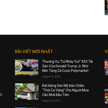
BÀI VIẾT MỚI NHẤT
V
Thương Vụ “Cú Nhảy Vọt” X50 Tài
Sản Của Donald Trump Jr. Nhờ
Nền Tảng Cá Cược Polymarket
August 6, 2026
Bất Động Sản Mỹ Đảo Chiều:
“Thời Cơ Vàng” Cho Người Mua
AO
Căn Nhà Đầu Tiên
August 6, 2026