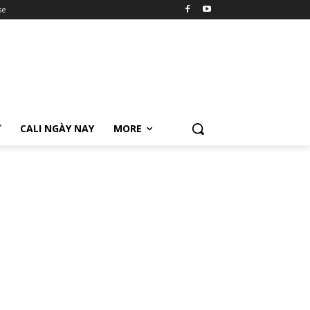
se
Ữ
CALI NGÀY NAY
MORE