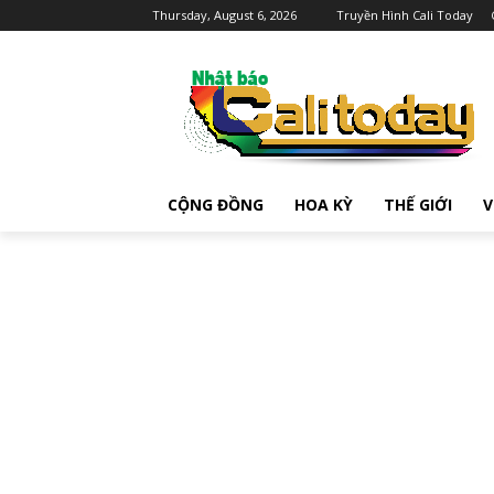
Thursday, August 6, 2026
Truyền Hình Cali Today
CỘNG ĐỒNG
HOA KỲ
THẾ GIỚI
V