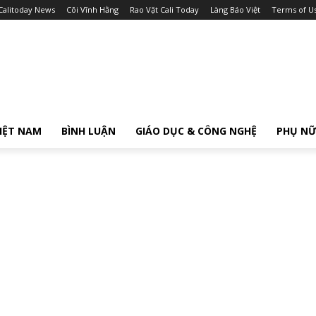
Calitoday News
Cõi Vĩnh Hằng
Rao Vặt Cali Today
Làng Báo Việt
Terms of U
IỆT NAM
BÌNH LUẬN
GIÁO DỤC & CÔNG NGHỆ
PHỤ N