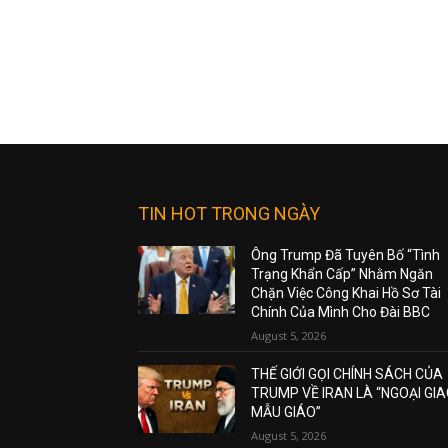
TIN HOT TRONG NGÀY
Ông Trump Đã Tuyên Bố “Tình
Trạng Khẩn Cấp” Nhằm Ngăn
Chặn Việc Công Khai Hồ Sơ Tài
Chính Của Mình Cho Đài BBC
August 5, 2026
THẾ GIỚI GỌI CHÍNH SÁCH CỦA
TRUMP VỀ IRAN LÀ “NGOẠI GI
MẪU GIÁO”
August 5, 2026