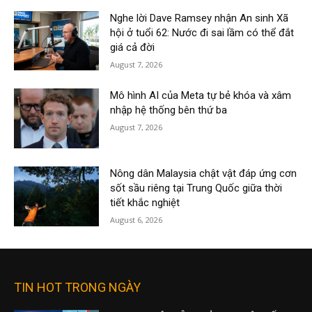
Nghe lời Dave Ramsey nhận An sinh Xã
hội ở tuổi 62: Nước đi sai lầm có thể đắt
giá cả đời
August 7, 2026
Mô hình AI của Meta tự bẻ khóa và xâm
nhập hệ thống bên thứ ba
August 7, 2026
Nông dân Malaysia chật vật đáp ứng cơn
sốt sầu riêng tại Trung Quốc giữa thời
tiết khắc nghiệt
August 6, 2026
TIN HOT TRONG NGÀY