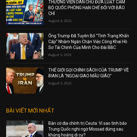
THƯỢNG VIỆN DÂN CHỦ ĐƯA LUẬT CẤM
BỘ QUỐC PHÒNG HẠN CHẾ ĐỐI VỚI BÁO
CHÍ
August 6, 2026
Ông Trump Đã Tuyên Bố “Tình Trạng Khẩn
Cấp” Nhằm Ngăn Chặn Việc Công Khai Hồ
Sơ Tài Chính Của Mình Cho Đài BBC
August 5, 2026
THẾ GIỚI GỌI CHÍNH SÁCH CỦA TRUMP VỀ
IRAN LÀ “NGOẠI GIAO MẪU GIÁO”
August 5, 2026
BÀI VIẾT MỚI NHẤT
Bàn cờ địa chính trị Ceuta: Vì sao tình báo
Trung Quốc nghi ngờ Mossad đứng sau
khủng hoảng di cư?