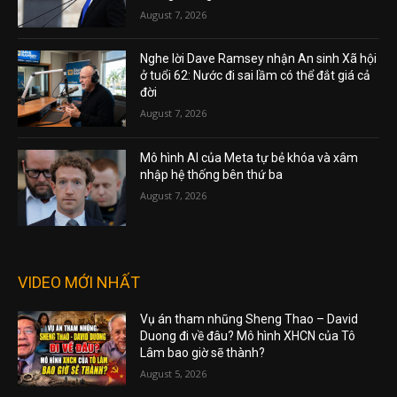
August 7, 2026
Nghe lời Dave Ramsey nhận An sinh Xã hội
ở tuổi 62: Nước đi sai lầm có thể đắt giá cả
đời
August 7, 2026
Mô hình AI của Meta tự bẻ khóa và xâm
nhập hệ thống bên thứ ba
August 7, 2026
VIDEO MỚI NHẤT
Vụ án tham nhũng Sheng Thao – David
Duong đi về đâu? Mô hình XHCN của Tô
Lâm bao giờ sẽ thành?
August 5, 2026