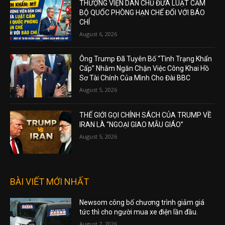
THƯỢNG VIỆN DÂN CHỦ ĐƯA LUẬT CẤM
BỘ QUỐC PHÒNG HẠN CHẾ ĐỐI VỚI BÁO
CHÍ
August 6, 2026
Ông Trump Đã Tuyên Bố “Tình Trạng Khẩn
Cấp” Nhằm Ngăn Chặn Việc Công Khai Hồ
Sơ Tài Chính Của Mình Cho Đài BBC
August 5, 2026
THẾ GIỚI GỌI CHÍNH SÁCH CỦA TRUMP VỀ
IRAN LÀ “NGOẠI GIAO MẪU GIÁO”
August 5, 2026
BÀI VIẾT MỚI NHẤT
Newsom công bố chương trình giảm giá
tức thì cho người mua xe điện lần đầu.
August 7, 2026