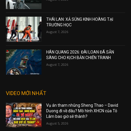
THÁI LAN: XẢ SÚNG KINH HOÀNG TẠI
TRƯỜNG HỌC
August 7, 2026
HÁN QUANG 2026: ĐÀI LOAN ĐÃ SẴN
SÀNG CHO KỊCH BẢN CHIẾN TRANH
August 7, 2026
VIDEO MỚI NHẤT
Vụ án tham nhũng Sheng Thao – David
Duong đi về đâu? Mô hình XHCN của Tô
Lâm bao giờ sẽ thành?
August 5, 2026