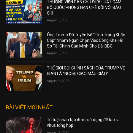
THƯỢNG VIỆN DÂN CHỦ ĐƯA LUẬT CẤM
BỘ QUỐC PHÒNG HẠN CHẾ ĐỐI VỚI BÁO
CHÍ
August 6, 2026
Ông Trump Đã Tuyên Bố “Tình Trạng Khẩn
Cấp” Nhằm Ngăn Chặn Việc Công Khai Hồ
Sơ Tài Chính Của Mình Cho Đài BBC
August 5, 2026
THẾ GIỚI GỌI CHÍNH SÁCH CỦA TRUMP VỀ
IRAN LÀ “NGOẠI GIAO MẪU GIÁO”
August 5, 2026
BÀI VIẾT MỚI NHẤT
Trí tuệ nhân tạo được sử dụng để tạo ra
virus tổng hợp.
August 7, 2026