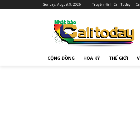
Sunday, August 9, 2026
Truyền Hình Cali Today
Ca
CỘNG ĐỒNG
HOA KỲ
THẾ GIỚI
V