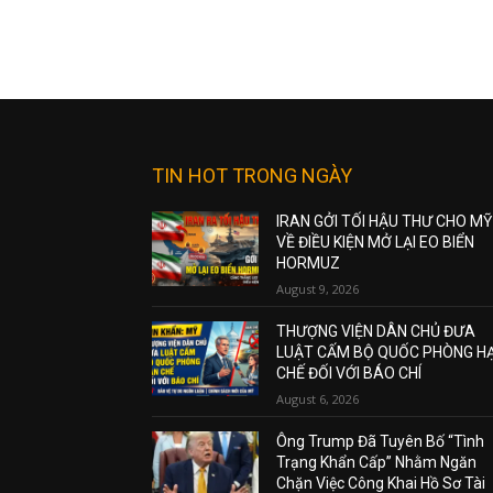
TIN HOT TRONG NGÀY
IRAN GỞI TỐI HẬU THƯ CHO MỸ
VỀ ĐIỀU KIỆN MỞ LẠI EO BIỂN
HORMUZ
August 9, 2026
THƯỢNG VIỆN DÂN CHỦ ĐƯA
LUẬT CẤM BỘ QUỐC PHÒNG H
CHẾ ĐỐI VỚI BÁO CHÍ
August 6, 2026
Ông Trump Đã Tuyên Bố “Tình
Trạng Khẩn Cấp” Nhằm Ngăn
Chặn Việc Công Khai Hồ Sơ Tài