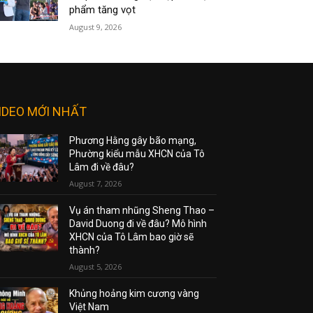
phẩm tăng vọt
August 9, 2026
IDEO MỚI NHẤT
Phương Hằng gây bão mạng,
Phường kiểu mẫu XHCN của Tô
Lâm đi về đâu?
August 7, 2026
Vụ án tham nhũng Sheng Thao –
David Duong đi về đâu? Mô hình
XHCN của Tô Lâm bao giờ sẽ
thành?
August 5, 2026
Khủng hoảng kim cương vàng
Việt Nam