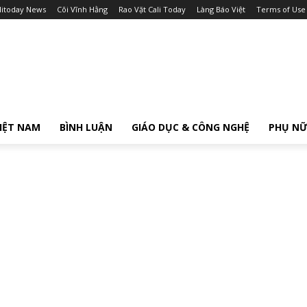
litoday News
Cõi Vĩnh Hằng
Rao Vặt Cali Today
Làng Báo Việt
Terms of Use
IỆT NAM
BÌNH LUẬN
GIÁO DỤC & CÔNG NGHỆ
PHỤ N