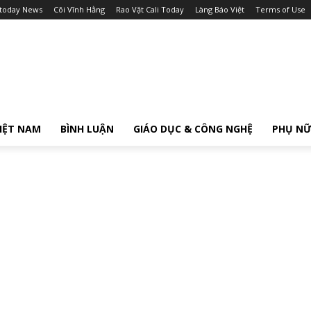
itoday News
Cõi Vĩnh Hằng
Rao Vặt Cali Today
Làng Báo Việt
Terms of Use
IỆT NAM
BÌNH LUẬN
GIÁO DỤC & CÔNG NGHỆ
PHỤ N