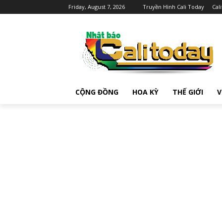
Friday, August 7, 2026
Truyền Hình Cali Today
Cal
CỘNG ĐỒNG
HOA KỲ
THẾ GIỚI
V