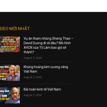
IDEO MỚI NHẤT
Vụ án tham nhũng Sheng Thao –
David Duong đi về đâu? Mô hình
XHCN của Tô Lâm bao giờ sẽ
thành?
August 5, 2026
Khủng hoảng kim cương vàng
Việt Nam
August 5, 2026
Bài toán kinh tế Việt Nam
August 3, 2026