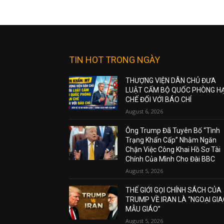
TIN HOT TRONG NGÀY
THƯỢNG VIỆN DÂN CHỦ ĐƯA
LUẬT CẤM BỘ QUỐC PHÒNG H
CHẾ ĐỐI VỚI BÁO CHÍ
August 6, 2026
Ông Trump Đã Tuyên Bố “Tình
Trạng Khẩn Cấp” Nhằm Ngăn
Chặn Việc Công Khai Hồ Sơ Tài
Chính Của Mình Cho Đài BBC
August 5, 2026
THẾ GIỚI GỌI CHÍNH SÁCH CỦA
TRUMP VỀ IRAN LÀ “NGOẠI GI
MẪU GIÁO”
August 5, 2026