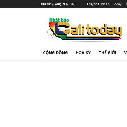
Thursday, August 6, 2026
Truyền Hình Cali Today
CỘNG ĐỒNG
HOA KỲ
THẾ GIỚI
V