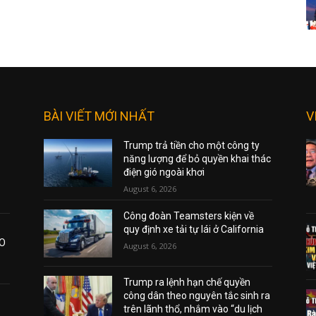
BÀI VIẾT MỚI NHẤT
V
Trump trả tiền cho một công ty
năng lượng để bỏ quyền khai thác
điện gió ngoài khơi
August 6, 2026
Công đoàn Teamsters kiện về
quy định xe tải tự lái ở California
AO
August 6, 2026
Trump ra lệnh hạn chế quyền
công dân theo nguyên tắc sinh ra
trên lãnh thổ, nhắm vào “du lịch