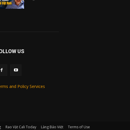
OLLOW US
rms and Policy Services
g
Rao Vặt Cali Today
Làng Báo Việt
Terms of Use