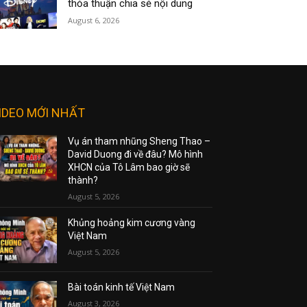
thỏa thuận chia sẻ nội dung
August 6, 2026
IDEO MỚI NHẤT
Vụ án tham nhũng Sheng Thao –
David Duong đi về đâu? Mô hình
XHCN của Tô Lâm bao giờ sẽ
thành?
August 5, 2026
Khủng hoảng kim cương vàng
Việt Nam
August 5, 2026
Bài toán kinh tế Việt Nam
August 3, 2026