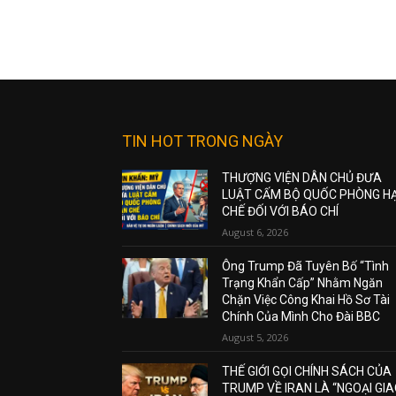
TIN HOT TRONG NGÀY
THƯỢNG VIỆN DÂN CHỦ ĐƯA
LUẬT CẤM BỘ QUỐC PHÒNG H
CHẾ ĐỐI VỚI BÁO CHÍ
August 6, 2026
Ông Trump Đã Tuyên Bố “Tình
Trạng Khẩn Cấp” Nhằm Ngăn
Chặn Việc Công Khai Hồ Sơ Tài
Chính Của Mình Cho Đài BBC
August 5, 2026
THẾ GIỚI GỌI CHÍNH SÁCH CỦA
TRUMP VỀ IRAN LÀ “NGOẠI GI