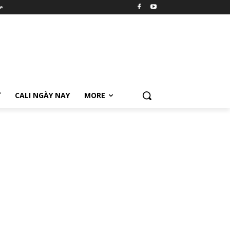
e
Ữ
CALI NGÀY NAY
MORE