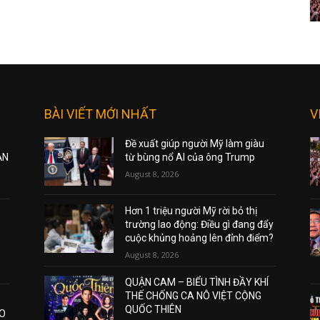
BÀI VIẾT MỚI NHẤT
V
Đề xuất giúp người Mỹ làm giàu
ẠN
từ bùng nổ AI của ông Trump
August 8, 2026
Hơn 1 triệu người Mỹ rời bỏ thị
trường lao động: Điều gì đang đẩy
cuộc khủng hoảng lên đỉnh điểm?
August 8, 2026
QUẬN CAM – BIỂU TÌNH ĐẦY KHÍ
THẾ CHỐNG CA NÔ VIỆT CỘNG
QUỐC THIÊN
AO