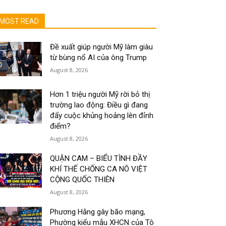
MOST READ
Đề xuất giúp người Mỹ làm giàu
từ bùng nổ AI của ông Trump
August 8, 2026
Hơn 1 triệu người Mỹ rời bỏ thị
trường lao động: Điều gì đang
đẩy cuộc khủng hoảng lên đỉnh
điểm?
August 8, 2026
QUẬN CAM – BIỂU TÌNH ĐẦY
KHÍ THẾ CHỐNG CA NÔ VIỆT
CỘNG QUỐC THIÊN
August 8, 2026
Phương Hằng gây bão mạng,
Phường kiểu mẫu XHCN của Tô