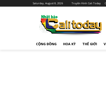
Saturday, August 8, 2026
Truyền Hình Cali Today
C
CỘNG ĐỒNG
HOA KỲ
THẾ GIỚI
V