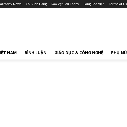
alitoday News
Cõi Vĩnh Hằng
Rao Vặt Cali Today
Làng Báo Việt
Terms of Us
IỆT NAM
BÌNH LUẬN
GIÁO DỤC & CÔNG NGHỆ
PHỤ N