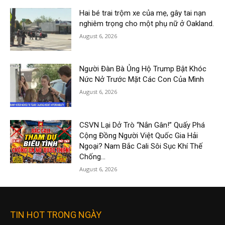
Hai bé trai trộm xe của mẹ, gây tai nạn
nghiêm trọng cho một phụ nữ ở Oakland.
August 6, 2026
Người Đàn Bà Ủng Hộ Trump Bật Khóc
Nức Nở Trước Mặt Các Con Của Mình
August 6, 2026
CSVN Lại Dở Trò “Nắn Gân!” Quấy Phá
Cộng Đồng Người Việt Quốc Gia Hải
Ngoại? Nam Bắc Cali Sôi Sục Khí Thế
Chống...
August 6, 2026
TIN HOT TRONG NGÀY