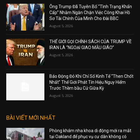
Ông Trump Đã Tuyên Bố “Tình Trạng Khẩn
Cấp” Nhằm Ngăn Chặn Việc Công Khai Hồ
Sơ Tài Chính Của Mình Cho Đài BBC
August 5, 2026
THẾ GIỚI GỌI CHÍNH SÁCH CỦA TRUMP VỀ
IRAN LÀ “NGOẠI GIAO MẪU GIÁO”
August 5, 2026
Báo Động Đỏ Khi Chỉ Số Kinh Tế “Then Chốt
Nhất” Thế Giới Phát Tín Hiệu Nguy Hiểm
Trước Thềm bầu Cử Giữa Kỳ
August 5, 2026
BÀI VIẾT MỚI NHẤT
Phòng khám nha khoa di động mới ra mắt
tại Oakland để phục vụ cư dân không có