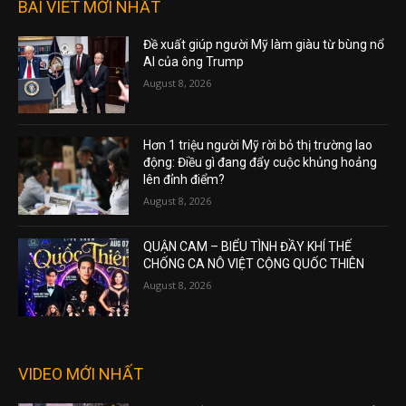
BÀI VIẾT MỚI NHẤT
Đề xuất giúp người Mỹ làm giàu từ bùng nổ
AI của ông Trump
August 8, 2026
Hơn 1 triệu người Mỹ rời bỏ thị trường lao
động: Điều gì đang đẩy cuộc khủng hoảng
lên đỉnh điểm?
August 8, 2026
QUẬN CAM – BIỂU TÌNH ĐẦY KHÍ THẾ
CHỐNG CA NÔ VIỆT CỘNG QUỐC THIÊN
August 8, 2026
VIDEO MỚI NHẤT