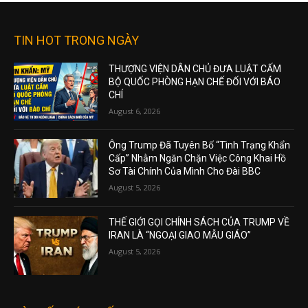
TIN HOT TRONG NGÀY
THƯỢNG VIỆN DÂN CHỦ ĐƯA LUẬT CẤM
BỘ QUỐC PHÒNG HẠN CHẾ ĐỐI VỚI BÁO
CHÍ
August 6, 2026
Ông Trump Đã Tuyên Bố “Tình Trạng Khẩn
Cấp” Nhằm Ngăn Chặn Việc Công Khai Hồ
Sơ Tài Chính Của Mình Cho Đài BBC
August 5, 2026
THẾ GIỚI GỌI CHÍNH SÁCH CỦA TRUMP VỀ
IRAN LÀ “NGOẠI GIAO MẪU GIÁO”
August 5, 2026