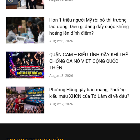
Hơn 1 triệu người Mỹ rời bỏ thị trường
lao động: Điều gì đang đẩy cuộc khủng
hoảng lên đỉnh điểm?
August 8, 2026
QUẬN CAM – BIỂU TÌNH ĐẦY KHÍ THẾ
CHỐNG CA NÔ VIỆT CỘNG QUỐC
THIÊN
August 8, 2026
Phương Hằng gây bão mạng, Phường
kiểu mẫu XHCN của Tô Lâm đi về đâu?
August 7, 2026