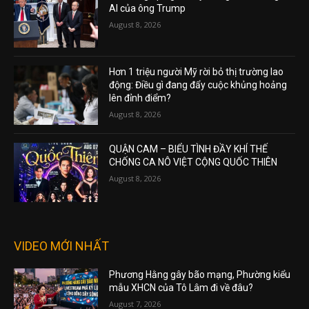
AI của ông Trump
August 8, 2026
Hơn 1 triệu người Mỹ rời bỏ thị trường lao
động: Điều gì đang đẩy cuộc khủng hoảng
lên đỉnh điểm?
August 8, 2026
QUẬN CAM – BIỂU TÌNH ĐẦY KHÍ THẾ
CHỐNG CA NÔ VIỆT CỘNG QUỐC THIÊN
August 8, 2026
VIDEO MỚI NHẤT
Phương Hằng gây bão mạng, Phường kiểu
mẫu XHCN của Tô Lâm đi về đâu?
August 7, 2026