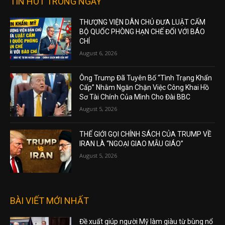
TIN HOT TRONG NGÀY
THƯỢNG VIỆN DÂN CHỦ ĐƯA LUẬT CẤM
BỘ QUỐC PHÒNG HẠN CHẾ ĐỐI VỚI BÁO
CHÍ
August 6, 2026
Ông Trump Đã Tuyên Bố “Tình Trạng Khẩn
Cấp” Nhằm Ngăn Chặn Việc Công Khai Hồ
Sơ Tài Chính Của Mình Cho Đài BBC
August 5, 2026
THẾ GIỚI GỌI CHÍNH SÁCH CỦA TRUMP VỀ
IRAN LÀ “NGOẠI GIAO MẪU GIÁO”
August 5, 2026
BÀI VIẾT MỚI NHẤT
Đề xuất giúp người Mỹ làm giàu từ bùng nổ