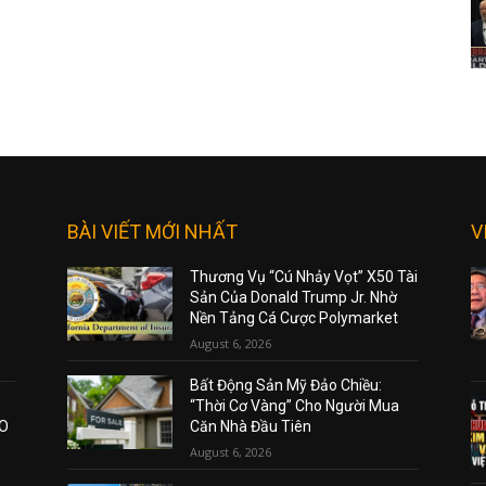
BÀI VIẾT MỚI NHẤT
V
Thương Vụ “Cú Nhảy Vọt” X50 Tài
Sản Của Donald Trump Jr. Nhờ
Nền Tảng Cá Cược Polymarket
August 6, 2026
Bất Động Sản Mỹ Đảo Chiều:
“Thời Cơ Vàng” Cho Người Mua
AO
Căn Nhà Đầu Tiên
August 6, 2026