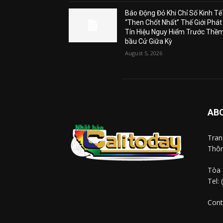
Báo Động Đỏ Khi Chỉ Số Kinh Tế
“Then Chốt Nhất” Thế Giới Phát
Tín Hiệu Nguy Hiểm Trước Thề
bầu Cử Giữa Kỳ
August 5, 2026
AB
Tra
Thôn
Tòa 
Tel:
Cont