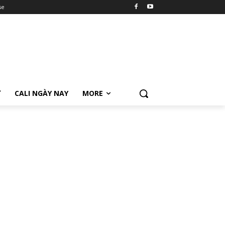
se
Ữ
CALI NGÀY NAY
MORE