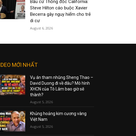
Bầu cử Thống đốc California:
Steve Hilton cáo buộc Xavier
Becerra gây nguy hiểm cho trẻ
di cư
August 6, 2026
IDEO MỚI NHẤT
Vụ án tham nhũng Sheng Thao –
David Duong đi về đâu? Mô hình
XHCN của Tô Lâm bao giờ sẽ
thành?
August 5, 2026
Khủng hoảng kim cương vàng
Việt Nam
August 5, 2026