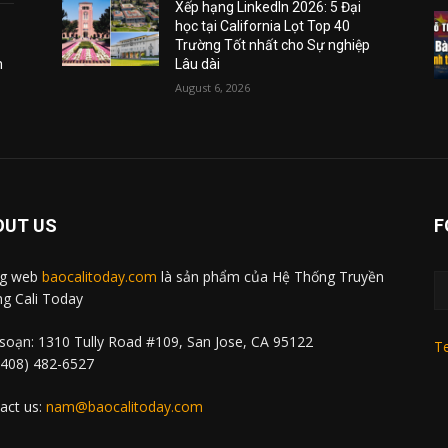
Xếp hạng LinkedIn 2026: 5 Đại
học tại California Lọt Top 40
Trường Tốt nhất cho Sự nghiệp
m
Lâu dài
August 6, 2026
OUT US
F
ng web
baocalitoday.com
là sản phẩm của Hệ Thống Truyền
g Cali Today
soạn: 1310 Tully Road #109, San Jose, CA 95122
Te
 (408) 482-6527
act us:
nam@baocalitoday.com