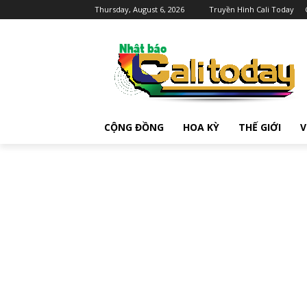
Thursday, August 6, 2026
Truyền Hình Cali Today
CỘNG ĐỒNG
HOA KỲ
THẾ GIỚI
V