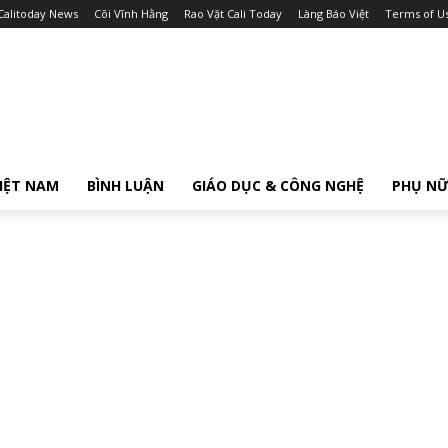
Calitoday News
Cõi Vĩnh Hằng
Rao Vặt Cali Today
Làng Báo Việt
Terms of U
IỆT NAM
BÌNH LUẬN
GIÁO DỤC & CÔNG NGHỆ
PHỤ N