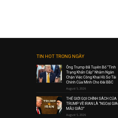
TIN HOT TRONG NGÀY
Ông Trump Đã Tuyên Bố “Tình
Trạng Khẩn Cấp” Nhằm Ngăn
Chặn Việc Công Khai Hồ Sơ Tài
Chính Của Mình Cho Đài BBC
August 5, 2026
THẾ GIỚI GỌI CHÍNH SÁCH CỦA
TRUMP VỀ IRAN LÀ “NGOẠI GI
MẪU GIÁO”
August 5, 2026