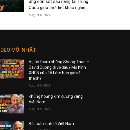
ứng cơn sốt sầu riêng tại Trung
Quốc giữa thời tiết khắc nghiệt
August 6, 2026
IDEO MỚI NHẤT
Vụ án tham nhũng Sheng Thao –
David Duong đi về đâu? Mô hình
XHCN của Tô Lâm bao giờ sẽ
thành?
August 5, 2026
Khủng hoảng kim cương vàng
Việt Nam
August 5, 2026
Bài toán kinh tế Việt Nam