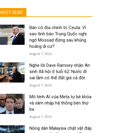
MOST READ
Bàn cờ địa chính trị Ceuta: Vì
sao tình báo Trung Quốc nghi
ngờ Mossad đứng sau khủng
hoảng di cư?
August 7, 2026
Nghe lời Dave Ramsey nhận An
sinh Xã hội ở tuổi 62: Nước đi
sai lầm có thể đắt giá cả đời
August 7, 2026
Mô hình AI của Meta tự bẻ khóa
và xâm nhập hệ thống bên thứ
ba
August 7, 2026
Nông dân Malaysia chật vật đáp