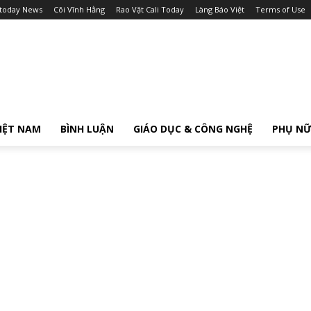
itoday News
Cõi Vĩnh Hằng
Rao Vặt Cali Today
Làng Báo Việt
Terms of Use
IỆT NAM
BÌNH LUẬN
GIÁO DỤC & CÔNG NGHỆ
PHỤ N