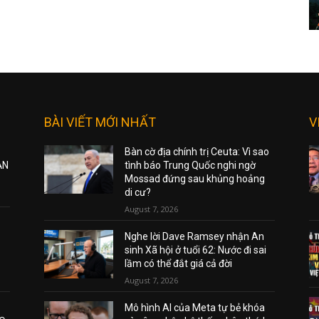
BÀI VIẾT MỚI NHẤT
V
Bàn cờ địa chính trị Ceuta: Vì sao
ẠN
tình báo Trung Quốc nghi ngờ
Mossad đứng sau khủng hoảng
di cư?
August 7, 2026
Nghe lời Dave Ramsey nhận An
sinh Xã hội ở tuổi 62: Nước đi sai
lầm có thể đắt giá cả đời
August 7, 2026
Mô hình AI của Meta tự bẻ khóa