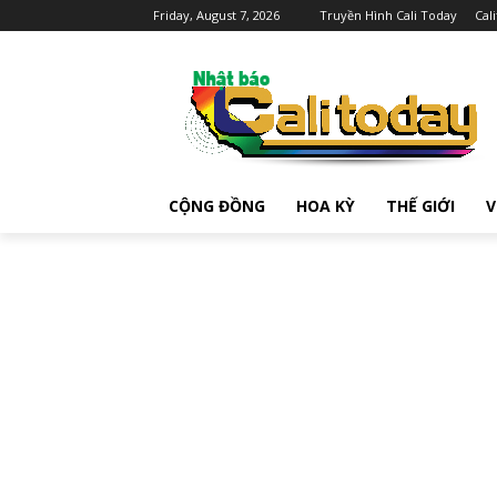
Friday, August 7, 2026
Truyền Hình Cali Today
Cal
CỘNG ĐỒNG
HOA KỲ
THẾ GIỚI
V