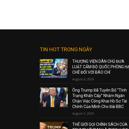
TIN HOT TRONG NGÀY
THƯỢNG VIỆN DÂN CHỦ ĐƯA
LUẬT CẤM BỘ QUỐC PHÒNG H
CHẾ ĐỐI VỚI BÁO CHÍ
August 6, 2026
Ông Trump Đã Tuyên Bố “Tình
Trạng Khẩn Cấp” Nhằm Ngăn
Chặn Việc Công Khai Hồ Sơ Tài
Chính Của Mình Cho Đài BBC
August 5, 2026
THẾ GIỚI GỌI CHÍNH SÁCH CỦA