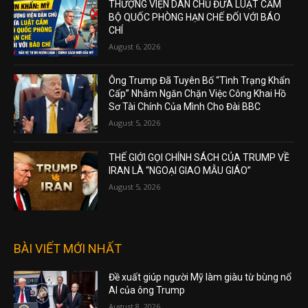
THƯỢNG VIỆN DÂN CHỦ ĐƯA LUẬT CẤM
BỘ QUỐC PHÒNG HẠN CHẾ ĐỐI VỚI BÁO
CHÍ
August 6, 2026
Ông Trump Đã Tuyên Bố “Tình Trạng Khẩn
Cấp” Nhằm Ngăn Chặn Việc Công Khai Hồ
Sơ Tài Chính Của Mình Cho Đài BBC
August 5, 2026
THẾ GIỚI GỌI CHÍNH SÁCH CỦA TRUMP VỀ
IRAN LÀ “NGOẠI GIAO MẪU GIÁO”
August 5, 2026
BÀI VIẾT MỚI NHẤT
Đề xuất giúp người Mỹ làm giàu từ bùng nổ
AI của ông Trump
August 8, 2026