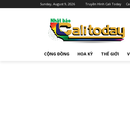
Sunday, August 9, 2026
Truyền Hình Cali Today
Ca
CỘNG ĐỒNG
HOA KỲ
THẾ GIỚI
V