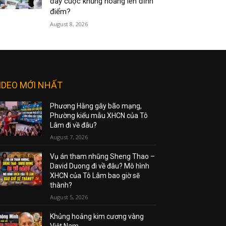
đẩy cuộc khủng hoảng lên đỉnh
điểm?
August 8, 2026
IDEO MỚI NHẤT
Phương Hằng gây bão mạng,
Phường kiểu mẫu XHCN của Tô
Lâm đi về đâu?
August 7, 2026
Vụ án tham nhũng Sheng Thao –
David Duong đi về đâu? Mô hình
XHCN của Tô Lâm bao giờ sẽ
thành?
August 5, 2026
Khủng hoảng kim cương vàng