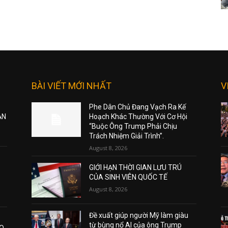
BÀI VIẾT MỚI NHẤT
V
Phe Dân Chủ Đang Vạch Ra Kế
ẠN
Hoạch Khác Thường Với Cơ Hội
“Buộc Ông Trump Phải Chịu
Trách Nhiệm Giải Trình”.
August 8, 2026
GIỚI HẠN THỜI GIAN LƯU TRÚ
CỦA SINH VIÊN QUỐC TẾ
August 8, 2026
Đề xuất giúp người Mỹ làm giàu
từ bùng nổ AI của ông Trump