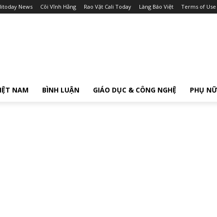
litoday News
Cõi Vĩnh Hằng
Rao Vặt Cali Today
Làng Báo Việt
Terms of Use
IỆT NAM
BÌNH LUẬN
GIÁO DỤC & CÔNG NGHỆ
PHỤ N