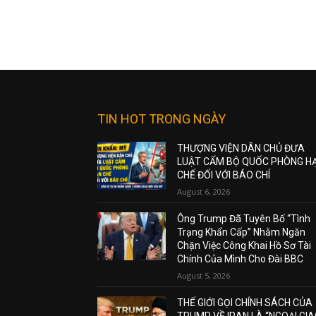
TIN HOT TRONG NGÀY
THƯỢNG VIỆN DÂN CHỦ ĐƯA
LUẬT CẤM BỘ QUỐC PHÒNG H
CHẾ ĐỐI VỚI BÁO CHÍ
August 6, 2026
Ông Trump Đã Tuyên Bố “Tình
Trạng Khẩn Cấp” Nhằm Ngăn
Chặn Việc Công Khai Hồ Sơ Tài
Chính Của Mình Cho Đài BBC
August 5, 2026
THẾ GIỚI GỌI CHÍNH SÁCH CỦA