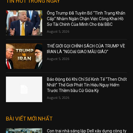
TIN HOT TRONG NGÀY
Ông Trump Đã Tuyên Bố “Tình Trạng Khẩn
Cấp” Nhằm Ngăn Chặn Việc Công Khai Hồ
Sơ Tài Chính Của Mình Cho Đài BBC
August 5, 2026
THẾ GIỚI GỌI CHÍNH SÁCH CỦA TRUMP VỀ
IRAN LÀ “NGOẠI GIAO MẪU GIÁO”
August 5, 2026
Báo Động Đỏ Khi Chỉ Số Kinh Tế “Then Chốt
Nhất” Thế Giới Phát Tín Hiệu Nguy Hiểm
Trước Thềm bầu Cử Giữa Kỳ
August 5, 2026
BÀI VIẾT MỚI NHẤT
Con trai nhà sáng lập Dell xây dựng công ty