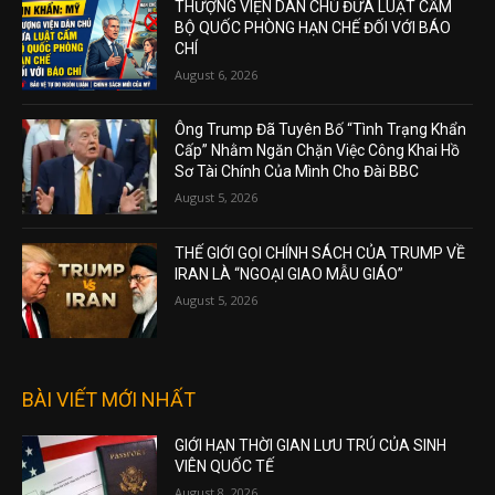
THƯỢNG VIỆN DÂN CHỦ ĐƯA LUẬT CẤM
BỘ QUỐC PHÒNG HẠN CHẾ ĐỐI VỚI BÁO
CHÍ
August 6, 2026
Ông Trump Đã Tuyên Bố “Tình Trạng Khẩn
Cấp” Nhằm Ngăn Chặn Việc Công Khai Hồ
Sơ Tài Chính Của Mình Cho Đài BBC
August 5, 2026
THẾ GIỚI GỌI CHÍNH SÁCH CỦA TRUMP VỀ
IRAN LÀ “NGOẠI GIAO MẪU GIÁO”
August 5, 2026
BÀI VIẾT MỚI NHẤT
GIỚI HẠN THỜI GIAN LƯU TRÚ CỦA SINH
VIÊN QUỐC TẾ
August 8, 2026