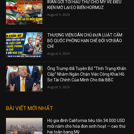
IRAN GỞI TỐI HẬU THƯ CHO MỸ VỀ ĐIỀU
KIỆN MỞ LẠI EO BIỂN HORMUZ
August 9, 2026
THƯỢNG VIỆN DÂN CHỦ ĐƯA LUẬT CẤM
BỘ QUỐC PHÒNG HẠN CHẾ ĐỐI VỚI BÁO
CHÍ
August 6, 2026
Ông Trump Đã Tuyên Bố “Tình Trạng Khẩn
Cấp” Nhằm Ngăn Chặn Việc Công Khai Hồ
Sơ Tài Chính Của Mình Cho Đài BBC
August 5, 2026
BÀI VIẾT MỚI NHẤT
Hộ gia đình California tiêu tốn 34.000 USD
mỗi năm cho hóa đơn sinh hoạt — cao thứ
hai toàn bang Mỹ