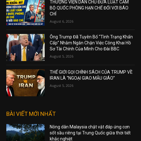
THƯỢNG VIỆN DÂN CHỦ ĐƯA LUẬT CẤM
BỘ QUỐC PHÒNG HẠN CHẾ ĐỐI VỚI BÁO
CHÍ
August 6, 2026
Ông Trump Đã Tuyên Bố “Tình Trạng Khẩn
Cấp” Nhằm Ngăn Chặn Việc Công Khai Hồ
Sơ Tài Chính Của Mình Cho Đài BBC
August 5, 2026
THẾ GIỚI GỌI CHÍNH SÁCH CỦA TRUMP VỀ
IRAN LÀ “NGOẠI GIAO MẪU GIÁO”
August 5, 2026
BÀI VIẾT MỚI NHẤT
Nông dân Malaysia chật vật đáp ứng cơn
sốt sầu riêng tại Trung Quốc giữa thời tiết
khắc nghiệt