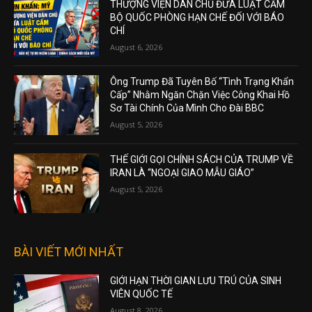
THƯỢNG VIỆN DÂN CHỦ ĐƯA LUẬT CẤM
BỘ QUỐC PHÒNG HẠN CHẾ ĐỐI VỚI BÁO
CHÍ
August 6, 2026
Ông Trump Đã Tuyên Bố “Tình Trạng Khẩn
Cấp” Nhằm Ngăn Chặn Việc Công Khai Hồ
Sơ Tài Chính Của Mình Cho Đài BBC
August 5, 2026
THẾ GIỚI GỌI CHÍNH SÁCH CỦA TRUMP VỀ
IRAN LÀ “NGOẠI GIAO MẪU GIÁO”
August 5, 2026
BÀI VIẾT MỚI NHẤT
GIỚI HẠN THỜI GIAN LƯU TRÚ CỦA SINH
VIÊN QUỐC TẾ
August 8, 2026