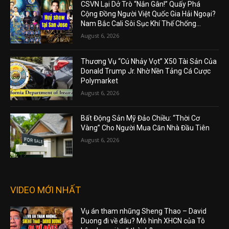
CSVN Lại Dở Trò “Nắn Gân!” Quấy Phá
Cộng Đồng Người Việt Quốc Gia Hải Ngoại?
Nam Bắc Cali Sôi Sục Khí Thế Chống...
August 6, 2026
Thương Vụ “Cú Nhảy Vọt” X50 Tài Sản Của
Donald Trump Jr. Nhờ Nền Tảng Cá Cược
Polymarket
August 6, 2026
Bất Động Sản Mỹ Đảo Chiều: “Thời Cơ
Vàng” Cho Người Mua Căn Nhà Đầu Tiên
August 6, 2026
VIDEO MỚI NHẤT
Vụ án tham nhũng Sheng Thao – David
Duong đi về đâu? Mô hình XHCN của Tô