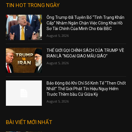
TIN HOT TRONG NGÀY
Ông Trump Đã Tuyên Bố “Tình Trạng Khẩn
Cấp” Nhằm Ngăn Chặn Việc Công Khai Hồ
Sơ Tài Chính Của Mình Cho Đài BBC
August 5, 2026
THẾ GIỚI GỌI CHÍNH SÁCH CỦA TRUMP VỀ
IRAN LÀ “NGOẠI GIAO MẪU GIÁO”
August 5, 2026
Báo Động Đỏ Khi Chỉ Số Kinh Tế “Then Chốt
Nhất” Thế Giới Phát Tín Hiệu Nguy Hiểm
Trước Thềm bầu Cử Giữa Kỳ
August 5, 2026
BÀI VIẾT MỚI NHẤT