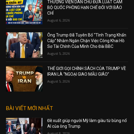
THƯỢNG VIỆN DÂN CHỦ ĐƯA LUẬT CẤM
BỘ QUỐC PHÒNG HẠN CHẾ ĐỐI VỚI BÁO
CHÍ
August 6, 2026
Ông Trump Đã Tuyên Bố “Tình Trạng Khẩn
Cấp” Nhằm Ngăn Chặn Việc Công Khai Hồ
Sơ Tài Chính Của Mình Cho Đài BBC
August 5, 2026
THẾ GIỚI GỌI CHÍNH SÁCH CỦA TRUMP VỀ
IRAN LÀ “NGOẠI GIAO MẪU GIÁO”
August 5, 2026
BÀI VIẾT MỚI NHẤT
Đề xuất giúp người Mỹ làm giàu từ bùng nổ
AI của ông Trump
August 8, 2026