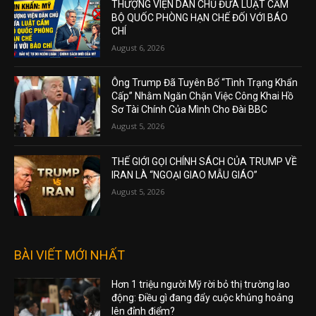
THƯỢNG VIỆN DÂN CHỦ ĐƯA LUẬT CẤM
BỘ QUỐC PHÒNG HẠN CHẾ ĐỐI VỚI BÁO
CHÍ
August 6, 2026
Ông Trump Đã Tuyên Bố “Tình Trạng Khẩn
Cấp” Nhằm Ngăn Chặn Việc Công Khai Hồ
Sơ Tài Chính Của Mình Cho Đài BBC
August 5, 2026
THẾ GIỚI GỌI CHÍNH SÁCH CỦA TRUMP VỀ
IRAN LÀ “NGOẠI GIAO MẪU GIÁO”
August 5, 2026
BÀI VIẾT MỚI NHẤT
Hơn 1 triệu người Mỹ rời bỏ thị trường lao
động: Điều gì đang đẩy cuộc khủng hoảng
lên đỉnh điểm?