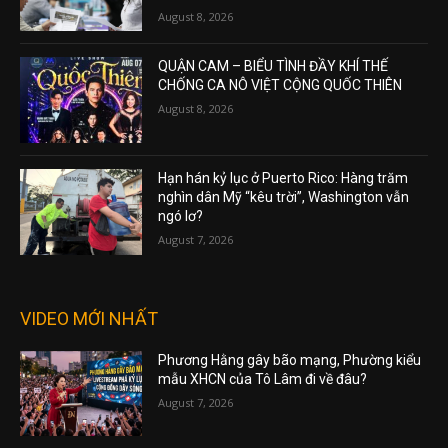
August 8, 2026
QUẬN CAM – BIỂU TÌNH ĐẦY KHÍ THẾ
CHỐNG CA NÔ VIỆT CỘNG QUỐC THIÊN
August 8, 2026
Hạn hán kỷ lục ở Puerto Rico: Hàng trăm
nghìn dân Mỹ “kêu trời”, Washington vẫn
ngó lơ?
August 7, 2026
VIDEO MỚI NHẤT
Phương Hằng gây bão mạng, Phường kiểu
mẫu XHCN của Tô Lâm đi về đâu?
August 7, 2026