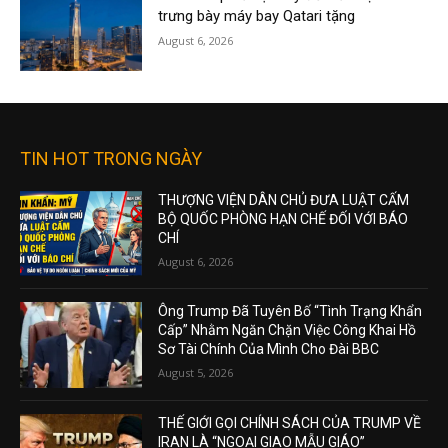
trưng bày máy bay Qatari tặng
August 6, 2026
TIN HOT TRONG NGÀY
THƯỢNG VIỆN DÂN CHỦ ĐƯA LUẬT CẤM
BỘ QUỐC PHÒNG HẠN CHẾ ĐỐI VỚI BÁO
CHÍ
August 6, 2026
Ông Trump Đã Tuyên Bố “Tình Trạng Khẩn
Cấp” Nhằm Ngăn Chặn Việc Công Khai Hồ
Sơ Tài Chính Của Mình Cho Đài BBC
August 5, 2026
THẾ GIỚI GỌI CHÍNH SÁCH CỦA TRUMP VỀ
IRAN LÀ “NGOẠI GIAO MẪU GIÁO”