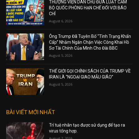
THƯỢNG VIỆN DÂN CHỦ ĐƯA LUẬT CẤM
BỘ QUỐC PHÒNG HẠN CHẾ ĐỐI VỚI BÁO
CHÍ
August 6, 2026
Ông Trump Đã Tuyên Bố “Tình Trạng Khẩn
Cấp” Nhằm Ngăn Chặn Việc Công Khai Hồ
Sơ Tài Chính Của Mình Cho Đài BBC
August 5, 2026
THẾ GIỚI GỌI CHÍNH SÁCH CỦA TRUMP VỀ
IRAN LÀ “NGOẠI GIAO MẪU GIÁO”
August 5, 2026
BÀI VIẾT MỚI NHẤT
Trí tuệ nhân tạo được sử dụng để tạo ra
virus tổng hợp.
August 7, 2026