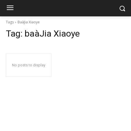
Tags
BaàJia Xiaoye
Tag:
baàJia Xiaoye
No posts to display