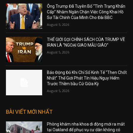
Ông Trump Đã Tuyên Bố “Tình Trạng Khẩn
Cấp” Nhằm Ngăn Chặn Việc Công Khai Hồ
Sơ Tài Chính Của Mình Cho Đài BBC
August 5, 2026
THẾ GIỚI GỌI CHÍNH SÁCH CỦA TRUMP VỀ
IRAN LÀ “NGOẠI GIAO MẪU GIÁO”
August 5, 2026
Báo Động Đỏ Khi Chỉ Số Kinh Tế “Then Chốt
Nhất” Thế Giới Phát Tín Hiệu Nguy Hiểm
Trước Thềm bầu Cử Giữa Kỳ
August 5, 2026
BÀI VIẾT MỚI NHẤT
Phòng khám nha khoa di động mới ra mắt
tại Oakland để phục vụ cư dân không có