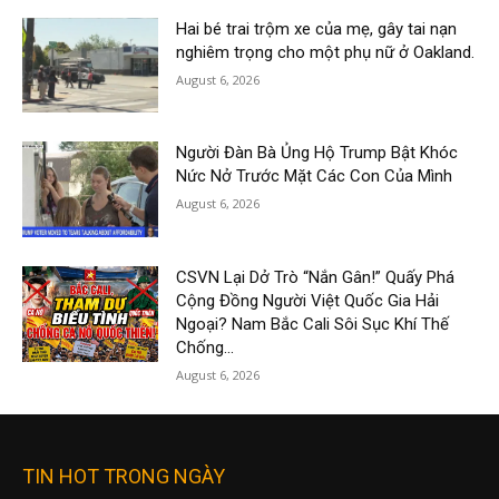
Hai bé trai trộm xe của mẹ, gây tai nạn
nghiêm trọng cho một phụ nữ ở Oakland.
August 6, 2026
Người Đàn Bà Ủng Hộ Trump Bật Khóc
Nức Nở Trước Mặt Các Con Của Mình
August 6, 2026
CSVN Lại Dở Trò “Nắn Gân!” Quấy Phá
Cộng Đồng Người Việt Quốc Gia Hải
Ngoại? Nam Bắc Cali Sôi Sục Khí Thế
Chống...
August 6, 2026
TIN HOT TRONG NGÀY