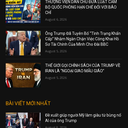
THƯỢNG VIỆN DÂN CHỦ ĐƯA LUẬT CẤM
BỘ QUỐC PHÒNG HẠN CHẾ ĐỐI VỚI BÁO
CHÍ
August 6, 2026
Ông Trump Đã Tuyên Bố “Tình Trạng Khẩn
Cấp” Nhằm Ngăn Chặn Việc Công Khai Hồ
Sơ Tài Chính Của Mình Cho Đài BBC
August 5, 2026
THẾ GIỚI GỌI CHÍNH SÁCH CỦA TRUMP VỀ
IRAN LÀ “NGOẠI GIAO MẪU GIÁO”
August 5, 2026
BÀI VIẾT MỚI NHẤT
Đề xuất giúp người Mỹ làm giàu từ bùng nổ
AI của ông Trump
August 8, 2026