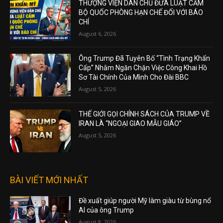
THƯỢNG VIỆN DÂN CHỦ ĐƯA LUẬT CẤM
BỘ QUỐC PHÒNG HẠN CHẾ ĐỐI VỚI BÁO
CHÍ
August 6, 2026
Ông Trump Đã Tuyên Bố “Tình Trạng Khẩn
Cấp” Nhằm Ngăn Chặn Việc Công Khai Hồ
Sơ Tài Chính Của Mình Cho Đài BBC
August 5, 2026
THẾ GIỚI GỌI CHÍNH SÁCH CỦA TRUMP VỀ
IRAN LÀ “NGOẠI GIAO MẪU GIÁO”
August 5, 2026
BÀI VIẾT MỚI NHẤT
Đề xuất giúp người Mỹ làm giàu từ bùng nổ
AI của ông Trump
August 8, 2026