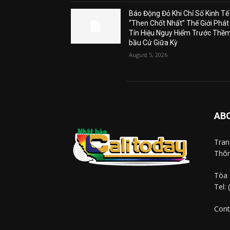
Báo Động Đỏ Khi Chỉ Số Kinh Tế
“Then Chốt Nhất” Thế Giới Phát
Tín Hiệu Nguy Hiểm Trước Thề
bầu Cử Giữa Kỳ
August 5, 2026
AB
Tra
Thôn
Tòa 
Tel:
Cont