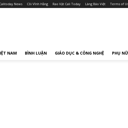
Calitoday News
Cõi Vĩnh Hằng
Rao Vặt Cali Today
Làng Báo Việt
Terms of U
IỆT NAM
BÌNH LUẬN
GIÁO DỤC & CÔNG NGHỆ
PHỤ N