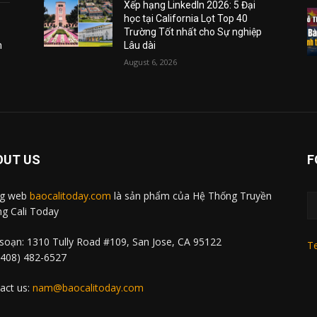
Xếp hạng LinkedIn 2026: 5 Đại
học tại California Lọt Top 40
Trường Tốt nhất cho Sự nghiệp
m
Lâu dài
August 6, 2026
OUT US
F
ng web
baocalitoday.com
là sản phẩm của Hệ Thống Truyền
g Cali Today
soạn: 1310 Tully Road #109, San Jose, CA 95122
Te
 (408) 482-6527
act us:
nam@baocalitoday.com