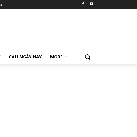
se
Ữ
CALI NGÀY NAY
MORE