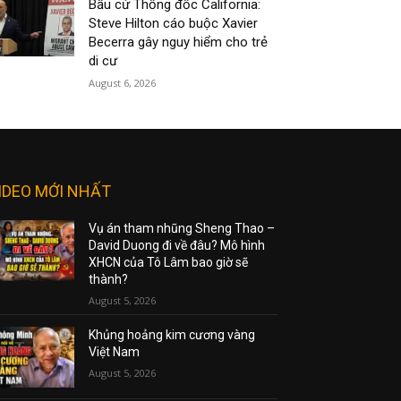
Bầu cử Thống đốc California:
Steve Hilton cáo buộc Xavier
Becerra gây nguy hiểm cho trẻ
di cư
August 6, 2026
IDEO MỚI NHẤT
Vụ án tham nhũng Sheng Thao –
David Duong đi về đâu? Mô hình
XHCN của Tô Lâm bao giờ sẽ
thành?
August 5, 2026
Khủng hoảng kim cương vàng
Việt Nam
August 5, 2026