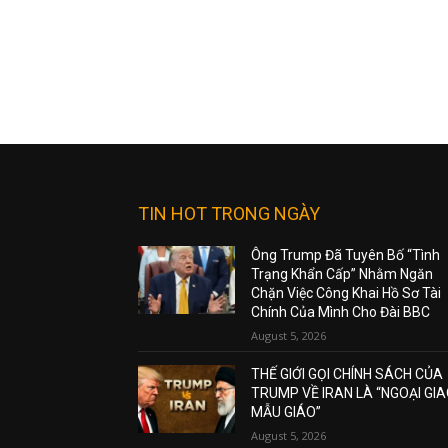
TIN HOT TRONG NGÀY
Ông Trump Đã Tuyên Bố “Tình
Trạng Khẩn Cấp” Nhằm Ngăn
Chặn Việc Công Khai Hồ Sơ Tài
Chính Của Mình Cho Đài BBC
August 5, 2026
THẾ GIỚI GỌI CHÍNH SÁCH CỦA
TRUMP VỀ IRAN LÀ “NGOẠI GI
MẪU GIÁO”
August 5, 2026