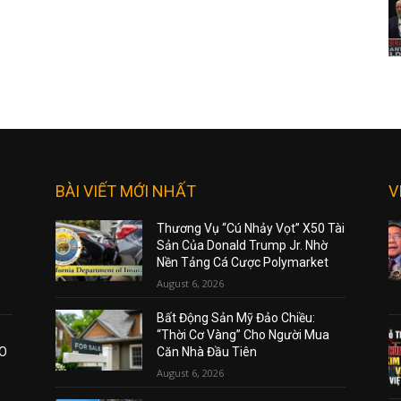
BÀI VIẾT MỚI NHẤT
V
Thương Vụ “Cú Nhảy Vọt” X50 Tài
Sản Của Donald Trump Jr. Nhờ
Nền Tảng Cá Cược Polymarket
August 6, 2026
Bất Động Sản Mỹ Đảo Chiều:
“Thời Cơ Vàng” Cho Người Mua
AO
Căn Nhà Đầu Tiên
August 6, 2026