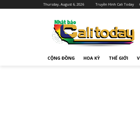
Thursday, August 6, 2026
Truyền Hình Cali Today
CỘNG ĐỒNG
HOA KỲ
THẾ GIỚI
V