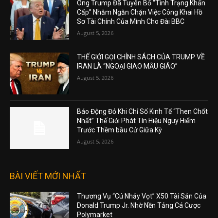
Ông Trump Đã Tuyên Bố “Tình Trạng Khẩn
Cấp” Nhằm Ngăn Chặn Việc Công Khai Hồ
Sơ Tài Chính Của Mình Cho Đài BBC
August 5, 2026
THẾ GIỚI GỌI CHÍNH SÁCH CỦA TRUMP VỀ
IRAN LÀ “NGOẠI GIAO MẪU GIÁO”
August 5, 2026
Báo Động Đỏ Khi Chỉ Số Kinh Tế “Then Chốt
Nhất” Thế Giới Phát Tín Hiệu Nguy Hiểm
Trước Thềm bầu Cử Giữa Kỳ
August 5, 2026
BÀI VIẾT MỚI NHẤT
Thương Vụ “Cú Nhảy Vọt” X50 Tài Sản Của
Donald Trump Jr. Nhờ Nền Tảng Cá Cược
Polymarket