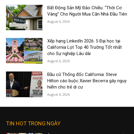
Bất Động Sản Mỹ Đảo Chiều: “Thời Cơ
Vàng” Cho Người Mua Căn Nhà Đầu Tiên
August 6, 2026
Xếp hạng LinkedIn 2026: 5 Đại học tại
California Lọt Top 40 Trường Tốt nhất
cho Sự nghiệp Lâu dài
August 6, 2026
Bầu cử Thống đốc California: Steve
Hilton cáo buộc Xavier Becerra gây nguy
hiểm cho trẻ di cư
August 6, 2026
TIN HOT TRONG NGÀY