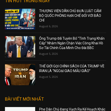
TIN HOT TRONG NGÀY
THƯỢNG VIỆN DÂN CHỦ ĐƯA LUẬT CẤM
BỘ QUỐC PHÒNG HẠN CHẾ ĐỐI VỚI BÁO
CHÍ
August 6, 2026
Ông Trump Đã Tuyên Bố “Tình Trạng Khẩn
Cấp” Nhằm Ngăn Chặn Việc Công Khai Hồ
Sơ Tài Chính Của Mình Cho Đài BBC
August 5, 2026
THẾ GIỚI GỌI CHÍNH SÁCH CỦA TRUMP VỀ
IRAN LÀ “NGOẠI GIAO MẪU GIÁO”
August 5, 2026
BÀI VIẾT MỚI NHẤT
Phe Dân Chủ Đang Vạch Ra Kế Hoạch Khác