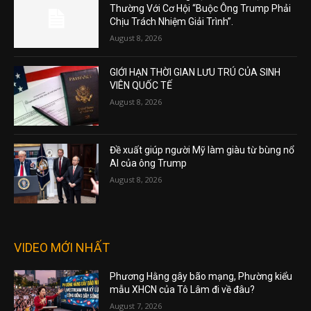
Thường Với Cơ Hội “Buộc Ông Trump Phải
Chịu Trách Nhiệm Giải Trình”.
August 8, 2026
GIỚI HẠN THỜI GIAN LƯU TRÚ CỦA SINH
VIÊN QUỐC TẾ
August 8, 2026
Đề xuất giúp người Mỹ làm giàu từ bùng nổ
AI của ông Trump
August 8, 2026
VIDEO MỚI NHẤT
Phương Hằng gây bão mạng, Phường kiểu
mẫu XHCN của Tô Lâm đi về đâu?
August 7, 2026